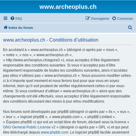
www.archeoplus.ch
FAQ
S’enregistrer
Connexion
R
Index du forum
e
www.archeoplus.ch - Conditions d’utilisation
c
h
En accédant à « www.archeoplus.ch » (désigné ci-après par « nous »,
« notre », « nos », « www.archeoplus.ch »,
e
« http://www.archeoplus.ch/agora3 »), vous acceptez d’être légalement
r
responsable des conditions suivantes. Si vous n’acceptez pas d’être
légalement responsable de toutes les conditions suivantes, alors n’accédez
c
pas et/ou n’utilisez pas « www.archeoplus.ch ». Nous pouvons modifier celles-
h
ci à n’importe quel moment et nous ferons tout pour que vous en soyez
informé, bien qu’il soit prudent de vérifier régulièrement celles-ci par vous-
e
même. Si vous continuez d’utiliser « www.archeoplus.ch » alors que des
r
changements ont été effectués, vous acceptez d’être légalement responsable
des conditions découlant des mises à jour et/ou modifications.
Nos forums sont développés par phpBB (désigné ci-après par « ils », « eux »,
« leur », « logiciel phpBB », « www.phpbb.com », « phpBB Limited »,
« Équipes phpBB ») qui est un script libre de forum, déclaré sous la licence «
GNU General Public License v2
» (désigné ci-après par « GPL ») et qui peut
être téléchargé depuis
www.phpbb.com
. Le logiciel phpBB facilite seulement