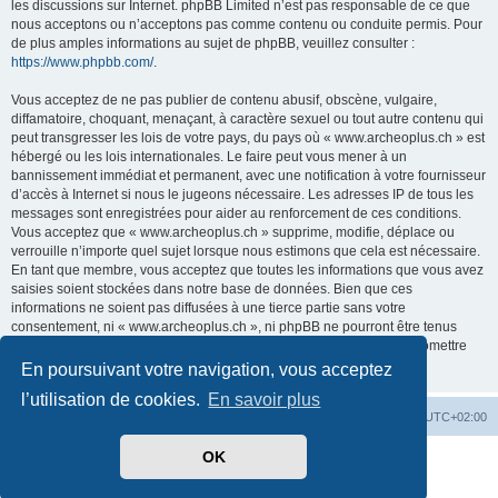
les discussions sur Internet. phpBB Limited n’est pas responsable de ce que
nous acceptons ou n’acceptons pas comme contenu ou conduite permis. Pour
de plus amples informations au sujet de phpBB, veuillez consulter :
https://www.phpbb.com/
.
Vous acceptez de ne pas publier de contenu abusif, obscène, vulgaire,
diffamatoire, choquant, menaçant, à caractère sexuel ou tout autre contenu qui
peut transgresser les lois de votre pays, du pays où « www.archeoplus.ch » est
hébergé ou les lois internationales. Le faire peut vous mener à un
bannissement immédiat et permanent, avec une notification à votre fournisseur
d’accès à Internet si nous le jugeons nécessaire. Les adresses IP de tous les
messages sont enregistrées pour aider au renforcement de ces conditions.
Vous acceptez que « www.archeoplus.ch » supprime, modifie, déplace ou
verrouille n’importe quel sujet lorsque nous estimons que cela est nécessaire.
En tant que membre, vous acceptez que toutes les informations que vous avez
saisies soient stockées dans notre base de données. Bien que ces
informations ne soient pas diffusées à une tierce partie sans votre
consentement, ni « www.archeoplus.ch », ni phpBB ne pourront être tenus
comme responsables en cas de tentative de piratage visant à compromettre
les données.
En poursuivant votre navigation, vous acceptez
l’utilisation de cookies.
En savoir plus
Index du forum
Heures au format
UTC+02:00
OK
Développé par
phpBB
® Forum Software © phpBB Limited
Traduit par
phpBB-fr.com
Confidentialité
|
Conditions