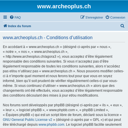
www.archeoplus.ch
FAQ
S’enregistrer
Connexion
R
Index du forum
e
www.archeoplus.ch - Conditions d’utilisation
c
h
En accédant à « www.archeoplus.ch » (désigné ci-après par « nous »,
« notre », « nos », « www.archeoplus.ch »,
e
« http://www.archeoplus.ch/agora3 »), vous acceptez d’être légalement
r
responsable des conditions suivantes. Si vous n’acceptez pas d’être
légalement responsable de toutes les conditions suivantes, alors n’accédez
c
pas et/ou n’utilisez pas « www.archeoplus.ch ». Nous pouvons modifier celles-
h
ci à n’importe quel moment et nous ferons tout pour que vous en soyez
informé, bien qu’il soit prudent de vérifier régulièrement celles-ci par vous-
e
même. Si vous continuez d’utiliser « www.archeoplus.ch » alors que des
r
changements ont été effectués, vous acceptez d’être légalement responsable
des conditions découlant des mises à jour et/ou modifications.
Nos forums sont développés par phpBB (désigné ci-après par « ils », « eux »,
« leur », « logiciel phpBB », « www.phpbb.com », « phpBB Limited »,
« Équipes phpBB ») qui est un script libre de forum, déclaré sous la licence «
GNU General Public License v2
» (désigné ci-après par « GPL ») et qui peut
être téléchargé depuis
www.phpbb.com
. Le logiciel phpBB facilite seulement