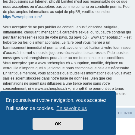
les discussions sur Internet. phpBB Limited n’est pas responsable de ce que
nous acceptons ou n’acceptons pas comme contenu ou conduite permis. Pour
de plus amples informations au sujet de phpBB, veuillez consulter :
https://www.phpbb.com/
.
Vous acceptez de ne pas publier de contenu abusif, obscène, vulgaire,
diffamatoire, choquant, menaçant, à caractère sexuel ou tout autre contenu qui
peut transgresser les lois de votre pays, du pays où « www.archeoplus.ch » est
hébergé ou les lois internationales. Le faire peut vous mener à un
bannissement immédiat et permanent, avec une notification à votre fournisseur
d’accès à Internet si nous le jugeons nécessaire. Les adresses IP de tous les
messages sont enregistrées pour aider au renforcement de ces conditions.
Vous acceptez que « www.archeoplus.ch » supprime, modifie, déplace ou
verrouille n’importe quel sujet lorsque nous estimons que cela est nécessaire.
En tant que membre, vous acceptez que toutes les informations que vous avez
saisies soient stockées dans notre base de données. Bien que ces
informations ne soient pas diffusées à une tierce partie sans votre
consentement, ni « www.archeoplus.ch », ni phpBB ne pourront être tenus
comme responsables en cas de tentative de piratage visant à compromettre
les données.
En poursuivant votre navigation, vous acceptez
l’utilisation de cookies.
En savoir plus
Index du forum
Heures au format
UTC+02:00
OK
Développé par
phpBB
® Forum Software © phpBB Limited
Traduit par
phpBB-fr.com
Confidentialité
|
Conditions