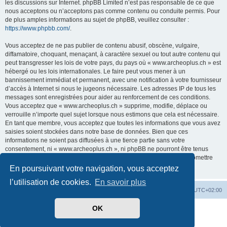
les discussions sur Internet. phpBB Limited n’est pas responsable de ce que
nous acceptons ou n’acceptons pas comme contenu ou conduite permis. Pour
de plus amples informations au sujet de phpBB, veuillez consulter :
https://www.phpbb.com/
.
Vous acceptez de ne pas publier de contenu abusif, obscène, vulgaire,
diffamatoire, choquant, menaçant, à caractère sexuel ou tout autre contenu qui
peut transgresser les lois de votre pays, du pays où « www.archeoplus.ch » est
hébergé ou les lois internationales. Le faire peut vous mener à un
bannissement immédiat et permanent, avec une notification à votre fournisseur
d’accès à Internet si nous le jugeons nécessaire. Les adresses IP de tous les
messages sont enregistrées pour aider au renforcement de ces conditions.
Vous acceptez que « www.archeoplus.ch » supprime, modifie, déplace ou
verrouille n’importe quel sujet lorsque nous estimons que cela est nécessaire.
En tant que membre, vous acceptez que toutes les informations que vous avez
saisies soient stockées dans notre base de données. Bien que ces
informations ne soient pas diffusées à une tierce partie sans votre
consentement, ni « www.archeoplus.ch », ni phpBB ne pourront être tenus
comme responsables en cas de tentative de piratage visant à compromettre
les données.
En poursuivant votre navigation, vous acceptez
l’utilisation de cookies.
En savoir plus
Index du forum
Heures au format
UTC+02:00
OK
Développé par
phpBB
® Forum Software © phpBB Limited
Traduit par
phpBB-fr.com
Confidentialité
|
Conditions