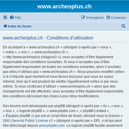
www.archeoplus.ch
FAQ
S’enregistrer
Connexion
R
Index du forum
e
www.archeoplus.ch - Conditions d’utilisation
c
h
En accédant à « www.archeoplus.ch » (désigné ci-après par « nous »,
« notre », « nos », « www.archeoplus.ch »,
e
« http://www.archeoplus.ch/agora3 »), vous acceptez d’être légalement
r
responsable des conditions suivantes. Si vous n’acceptez pas d’être
légalement responsable de toutes les conditions suivantes, alors n’accédez
c
pas et/ou n’utilisez pas « www.archeoplus.ch ». Nous pouvons modifier celles-
h
ci à n’importe quel moment et nous ferons tout pour que vous en soyez
informé, bien qu’il soit prudent de vérifier régulièrement celles-ci par vous-
e
même. Si vous continuez d’utiliser « www.archeoplus.ch » alors que des
r
changements ont été effectués, vous acceptez d’être légalement responsable
des conditions découlant des mises à jour et/ou modifications.
Nos forums sont développés par phpBB (désigné ci-après par « ils », « eux »,
« leur », « logiciel phpBB », « www.phpbb.com », « phpBB Limited »,
« Équipes phpBB ») qui est un script libre de forum, déclaré sous la licence «
GNU General Public License v2
» (désigné ci-après par « GPL ») et qui peut
être téléchargé depuis
www.phpbb.com
. Le logiciel phpBB facilite seulement