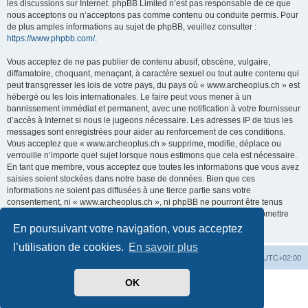
les discussions sur Internet. phpBB Limited n’est pas responsable de ce que
nous acceptons ou n’acceptons pas comme contenu ou conduite permis. Pour
de plus amples informations au sujet de phpBB, veuillez consulter :
https://www.phpbb.com/
.
Vous acceptez de ne pas publier de contenu abusif, obscène, vulgaire,
diffamatoire, choquant, menaçant, à caractère sexuel ou tout autre contenu qui
peut transgresser les lois de votre pays, du pays où « www.archeoplus.ch » est
hébergé ou les lois internationales. Le faire peut vous mener à un
bannissement immédiat et permanent, avec une notification à votre fournisseur
d’accès à Internet si nous le jugeons nécessaire. Les adresses IP de tous les
messages sont enregistrées pour aider au renforcement de ces conditions.
Vous acceptez que « www.archeoplus.ch » supprime, modifie, déplace ou
verrouille n’importe quel sujet lorsque nous estimons que cela est nécessaire.
En tant que membre, vous acceptez que toutes les informations que vous avez
saisies soient stockées dans notre base de données. Bien que ces
informations ne soient pas diffusées à une tierce partie sans votre
consentement, ni « www.archeoplus.ch », ni phpBB ne pourront être tenus
comme responsables en cas de tentative de piratage visant à compromettre
les données.
En poursuivant votre navigation, vous acceptez
l’utilisation de cookies.
En savoir plus
Index du forum
Heures au format
UTC+02:00
OK
Développé par
phpBB
® Forum Software © phpBB Limited
Traduit par
phpBB-fr.com
Confidentialité
|
Conditions