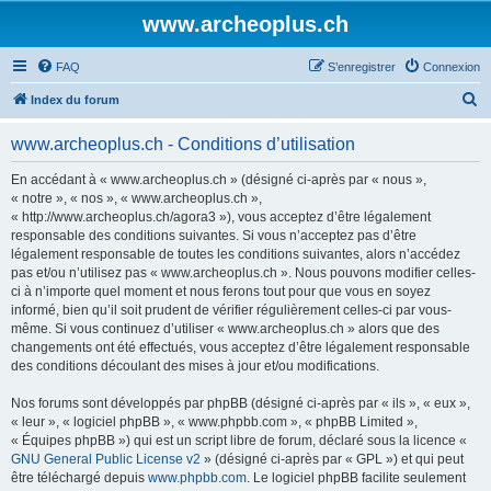
www.archeoplus.ch
FAQ
S’enregistrer
Connexion
R
Index du forum
e
www.archeoplus.ch - Conditions d’utilisation
c
h
En accédant à « www.archeoplus.ch » (désigné ci-après par « nous »,
« notre », « nos », « www.archeoplus.ch »,
e
« http://www.archeoplus.ch/agora3 »), vous acceptez d’être légalement
r
responsable des conditions suivantes. Si vous n’acceptez pas d’être
légalement responsable de toutes les conditions suivantes, alors n’accédez
c
pas et/ou n’utilisez pas « www.archeoplus.ch ». Nous pouvons modifier celles-
h
ci à n’importe quel moment et nous ferons tout pour que vous en soyez
informé, bien qu’il soit prudent de vérifier régulièrement celles-ci par vous-
e
même. Si vous continuez d’utiliser « www.archeoplus.ch » alors que des
r
changements ont été effectués, vous acceptez d’être légalement responsable
des conditions découlant des mises à jour et/ou modifications.
Nos forums sont développés par phpBB (désigné ci-après par « ils », « eux »,
« leur », « logiciel phpBB », « www.phpbb.com », « phpBB Limited »,
« Équipes phpBB ») qui est un script libre de forum, déclaré sous la licence «
GNU General Public License v2
» (désigné ci-après par « GPL ») et qui peut
être téléchargé depuis
www.phpbb.com
. Le logiciel phpBB facilite seulement