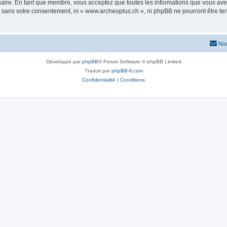
saire. En tant que membre, vous acceptez que toutes les informations que vous av
ie sans votre consentement, ni « www.archeoplus.ch », ni phpBB ne pourront être t
Nou
Développé par
phpBB
® Forum Software © phpBB Limited
Traduit par
phpBB-fr.com
Confidentialité
|
Conditions