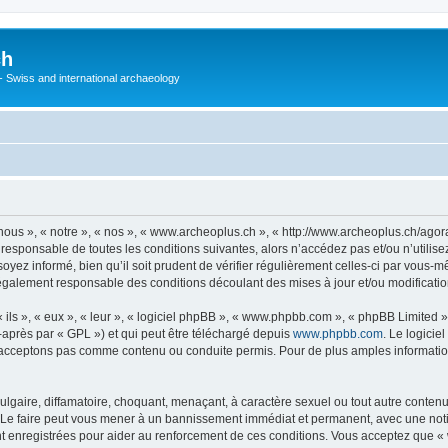
ch
 - Swiss and international archaeology
ous », « notre », « nos », « www.archeoplus.ch », « http://www.archeoplus.ch/ago
 responsable de toutes les conditions suivantes, alors n’accédez pas et/ou n’utili
yez informé, bien qu’il soit prudent de vérifier régulièrement celles-ci par vous-m
également responsable des conditions découlant des mises à jour et/ou modificatio
ls », « eux », « leur », « logiciel phpBB », « www.phpbb.com », « phpBB Limited »,
-après par « GPL ») et qui peut être téléchargé depuis
www.phpbb.com
. Le logicie
acceptons pas comme contenu ou conduite permis. Pour de plus amples informations
lgaire, diffamatoire, choquant, menaçant, à caractère sexuel ou tout autre contenu 
 Le faire peut vous mener à un bannissement immédiat et permanent, avec une notific
 enregistrées pour aider au renforcement de ces conditions. Vous acceptez que « 