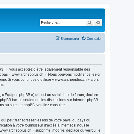
Rechercher
Recherche avancé
S’enregistrer
Connexion
ra3 »), vous acceptez d’être légalement responsable des
sez pas « www.archeoplus.ch ». Nous pouvons modifier celles-ci
ême. Si vous continuez d’utiliser « www.archeoplus.ch » alors
ns.
 « Équipes phpBB ») qui est un script libre de forum, déclaré
l phpBB facilite seulement les discussions sur Internet. phpBB
 au sujet de phpBB, veuillez consulter :
qui peut transgresser les lois de votre pays, du pays où
ation à votre fournisseur d’accès à Internet si nous le
www.archeoplus.ch » supprime, modifie, déplace ou verrouille