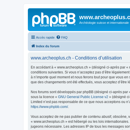
www.archeoplus.
Archéologie suisse et internationale
Accès rapide
FAQ
Index du forum
www.archeoplus.ch - Conditions d’utilisation
En accédant à « www.archeoplus.ch » (désigné ci-après par « n
conditions suivantes. Si vous n’acceptez pas d’être légalement
à n’importe quel moment et nous ferons tout pour que vous en so
que des changements ont été effectués, vous acceptez d’être l
Nos forums sont développés par phpBB (désigné ci-après par « i
sous la licence «
GNU General Public License v2
» (désigné ci
Limited n’est pas responsable de ce que nous acceptons ou n’
https://www.phpbb.com/
.
Vous acceptez de ne pas publier de contenu abusif, obscène, vu
« www.archeoplus.ch » est hébergé ou les lois internationales.
jugeons nécessaire. Les adresses IP de tous les messages sont