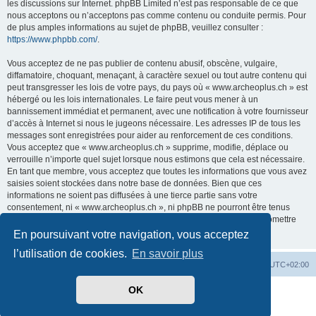
les discussions sur Internet. phpBB Limited n’est pas responsable de ce que
nous acceptons ou n’acceptons pas comme contenu ou conduite permis. Pour
de plus amples informations au sujet de phpBB, veuillez consulter :
https://www.phpbb.com/
.
Vous acceptez de ne pas publier de contenu abusif, obscène, vulgaire,
diffamatoire, choquant, menaçant, à caractère sexuel ou tout autre contenu qui
peut transgresser les lois de votre pays, du pays où « www.archeoplus.ch » est
hébergé ou les lois internationales. Le faire peut vous mener à un
bannissement immédiat et permanent, avec une notification à votre fournisseur
d’accès à Internet si nous le jugeons nécessaire. Les adresses IP de tous les
messages sont enregistrées pour aider au renforcement de ces conditions.
Vous acceptez que « www.archeoplus.ch » supprime, modifie, déplace ou
verrouille n’importe quel sujet lorsque nous estimons que cela est nécessaire.
En tant que membre, vous acceptez que toutes les informations que vous avez
saisies soient stockées dans notre base de données. Bien que ces
informations ne soient pas diffusées à une tierce partie sans votre
consentement, ni « www.archeoplus.ch », ni phpBB ne pourront être tenus
comme responsables en cas de tentative de piratage visant à compromettre
les données.
En poursuivant votre navigation, vous acceptez
l’utilisation de cookies.
En savoir plus
Index du forum
Heures au format
UTC+02:00
OK
Développé par
phpBB
® Forum Software © phpBB Limited
Traduit par
phpBB-fr.com
Confidentialité
|
Conditions