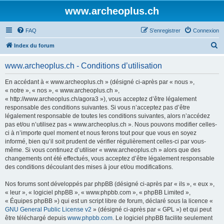
www.archeoplus.ch
FAQ
S’enregistrer
Connexion
R
Index du forum
e
www.archeoplus.ch - Conditions d’utilisation
c
h
En accédant à « www.archeoplus.ch » (désigné ci-après par « nous »,
« notre », « nos », « www.archeoplus.ch »,
e
« http://www.archeoplus.ch/agora3 »), vous acceptez d’être légalement
r
responsable des conditions suivantes. Si vous n’acceptez pas d’être
légalement responsable de toutes les conditions suivantes, alors n’accédez
c
pas et/ou n’utilisez pas « www.archeoplus.ch ». Nous pouvons modifier celles-
h
ci à n’importe quel moment et nous ferons tout pour que vous en soyez
informé, bien qu’il soit prudent de vérifier régulièrement celles-ci par vous-
e
même. Si vous continuez d’utiliser « www.archeoplus.ch » alors que des
r
changements ont été effectués, vous acceptez d’être légalement responsable
des conditions découlant des mises à jour et/ou modifications.
Nos forums sont développés par phpBB (désigné ci-après par « ils », « eux »,
« leur », « logiciel phpBB », « www.phpbb.com », « phpBB Limited »,
« Équipes phpBB ») qui est un script libre de forum, déclaré sous la licence «
GNU General Public License v2
» (désigné ci-après par « GPL ») et qui peut
être téléchargé depuis
www.phpbb.com
. Le logiciel phpBB facilite seulement