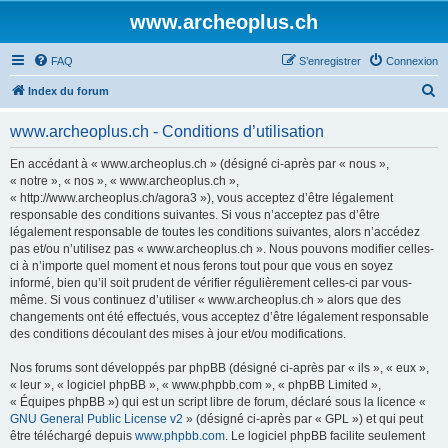
www.archeoplus.ch
FAQ
S’enregistrer
Connexion
R
Index du forum
e
www.archeoplus.ch - Conditions d’utilisation
c
h
En accédant à « www.archeoplus.ch » (désigné ci-après par « nous »,
« notre », « nos », « www.archeoplus.ch »,
e
« http://www.archeoplus.ch/agora3 »), vous acceptez d’être légalement
r
responsable des conditions suivantes. Si vous n’acceptez pas d’être
légalement responsable de toutes les conditions suivantes, alors n’accédez
c
pas et/ou n’utilisez pas « www.archeoplus.ch ». Nous pouvons modifier celles-
h
ci à n’importe quel moment et nous ferons tout pour que vous en soyez
informé, bien qu’il soit prudent de vérifier régulièrement celles-ci par vous-
e
même. Si vous continuez d’utiliser « www.archeoplus.ch » alors que des
r
changements ont été effectués, vous acceptez d’être légalement responsable
des conditions découlant des mises à jour et/ou modifications.
Nos forums sont développés par phpBB (désigné ci-après par « ils », « eux »,
« leur », « logiciel phpBB », « www.phpbb.com », « phpBB Limited »,
« Équipes phpBB ») qui est un script libre de forum, déclaré sous la licence «
GNU General Public License v2
» (désigné ci-après par « GPL ») et qui peut
être téléchargé depuis
www.phpbb.com
. Le logiciel phpBB facilite seulement