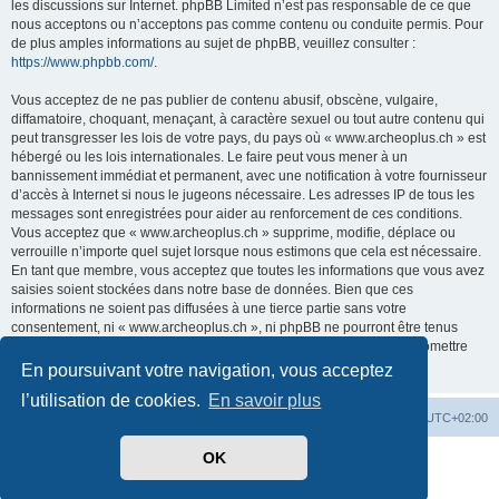
les discussions sur Internet. phpBB Limited n’est pas responsable de ce que
nous acceptons ou n’acceptons pas comme contenu ou conduite permis. Pour
de plus amples informations au sujet de phpBB, veuillez consulter :
https://www.phpbb.com/
.
Vous acceptez de ne pas publier de contenu abusif, obscène, vulgaire,
diffamatoire, choquant, menaçant, à caractère sexuel ou tout autre contenu qui
peut transgresser les lois de votre pays, du pays où « www.archeoplus.ch » est
hébergé ou les lois internationales. Le faire peut vous mener à un
bannissement immédiat et permanent, avec une notification à votre fournisseur
d’accès à Internet si nous le jugeons nécessaire. Les adresses IP de tous les
messages sont enregistrées pour aider au renforcement de ces conditions.
Vous acceptez que « www.archeoplus.ch » supprime, modifie, déplace ou
verrouille n’importe quel sujet lorsque nous estimons que cela est nécessaire.
En tant que membre, vous acceptez que toutes les informations que vous avez
saisies soient stockées dans notre base de données. Bien que ces
informations ne soient pas diffusées à une tierce partie sans votre
consentement, ni « www.archeoplus.ch », ni phpBB ne pourront être tenus
comme responsables en cas de tentative de piratage visant à compromettre
les données.
En poursuivant votre navigation, vous acceptez
l’utilisation de cookies.
En savoir plus
Index du forum
Heures au format
UTC+02:00
OK
Développé par
phpBB
® Forum Software © phpBB Limited
Traduit par
phpBB-fr.com
Confidentialité
|
Conditions