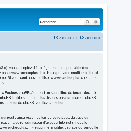
Rechercher
Recherche avancé
S’enregistrer
Connexion
ra3 »), vous acceptez d’être légalement responsable des
sez pas « www.archeoplus.ch ». Nous pouvons modifier celles-ci
ême. Si vous continuez d’utiliser « www.archeoplus.ch » alors
ns.
 « Équipes phpBB ») qui est un script libre de forum, déclaré
l phpBB facilite seulement les discussions sur Internet. phpBB
 au sujet de phpBB, veuillez consulter :
qui peut transgresser les lois de votre pays, du pays où
ation à votre fournisseur d’accès à Internet si nous le
www.archeoplus.ch » supprime, modifie, déplace ou verrouille