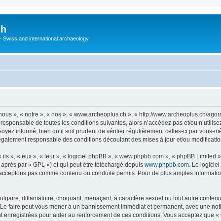
ch
 - Swiss and international archaeology
ous », « notre », « nos », « www.archeoplus.ch », « http://www.archeoplus.ch/ago
 responsable de toutes les conditions suivantes, alors n’accédez pas et/ou n’utili
yez informé, bien qu’il soit prudent de vérifier régulièrement celles-ci par vous-m
également responsable des conditions découlant des mises à jour et/ou modificatio
ls », « eux », « leur », « logiciel phpBB », « www.phpbb.com », « phpBB Limited »,
-après par « GPL ») et qui peut être téléchargé depuis
www.phpbb.com
. Le logicie
acceptons pas comme contenu ou conduite permis. Pour de plus amples informations
lgaire, diffamatoire, choquant, menaçant, à caractère sexuel ou tout autre contenu 
 Le faire peut vous mener à un bannissement immédiat et permanent, avec une notific
 enregistrées pour aider au renforcement de ces conditions. Vous acceptez que « 