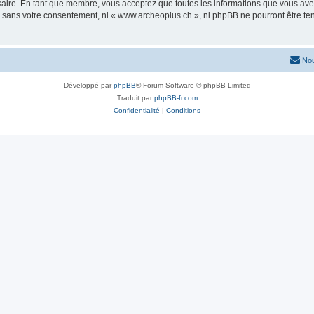
saire. En tant que membre, vous acceptez que toutes les informations que vous av
ie sans votre consentement, ni « www.archeoplus.ch », ni phpBB ne pourront être t
Nou
Développé par
phpBB
® Forum Software © phpBB Limited
Traduit par
phpBB-fr.com
Confidentialité
|
Conditions