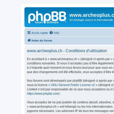
www.archeoplus.
Archéologie suisse et internationale
Accès rapide
FAQ
Index du forum
www.archeoplus.ch - Conditions d’utilisation
En accédant à « www.archeoplus.ch » (désigné ci-après par « n
conditions suivantes. Si vous n’acceptez pas d’être légalement
à n’importe quel moment et nous ferons tout pour que vous en so
que des changements ont été effectués, vous acceptez d’être l
Nos forums sont développés par phpBB (désigné ci-après par « i
sous la licence «
GNU General Public License v2
» (désigné ci
Limited n’est pas responsable de ce que nous acceptons ou n’
https://www.phpbb.com/
.
Vous acceptez de ne pas publier de contenu abusif, obscène, vu
« www.archeoplus.ch » est hébergé ou les lois internationales.
jugeons nécessaire. Les adresses IP de tous les messages sont