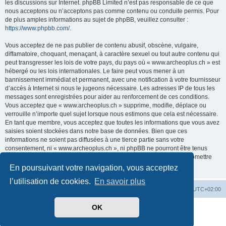
les discussions sur Internet. phpBB Limited n’est pas responsable de ce que
nous acceptons ou n’acceptons pas comme contenu ou conduite permis. Pour
de plus amples informations au sujet de phpBB, veuillez consulter :
https://www.phpbb.com/
.
Vous acceptez de ne pas publier de contenu abusif, obscène, vulgaire,
diffamatoire, choquant, menaçant, à caractère sexuel ou tout autre contenu qui
peut transgresser les lois de votre pays, du pays où « www.archeoplus.ch » est
hébergé ou les lois internationales. Le faire peut vous mener à un
bannissement immédiat et permanent, avec une notification à votre fournisseur
d’accès à Internet si nous le jugeons nécessaire. Les adresses IP de tous les
messages sont enregistrées pour aider au renforcement de ces conditions.
Vous acceptez que « www.archeoplus.ch » supprime, modifie, déplace ou
verrouille n’importe quel sujet lorsque nous estimons que cela est nécessaire.
En tant que membre, vous acceptez que toutes les informations que vous avez
saisies soient stockées dans notre base de données. Bien que ces
informations ne soient pas diffusées à une tierce partie sans votre
consentement, ni « www.archeoplus.ch », ni phpBB ne pourront être tenus
comme responsables en cas de tentative de piratage visant à compromettre
les données.
En poursuivant votre navigation, vous acceptez
l’utilisation de cookies.
En savoir plus
Index du forum
Heures au format
UTC+02:00
OK
Développé par
phpBB
® Forum Software © phpBB Limited
Traduit par
phpBB-fr.com
Confidentialité
|
Conditions