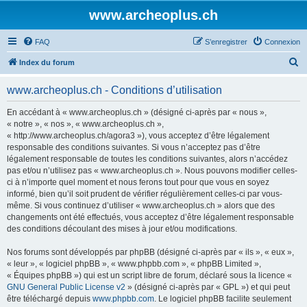
www.archeoplus.ch
FAQ
S’enregistrer
Connexion
R
Index du forum
e
www.archeoplus.ch - Conditions d’utilisation
c
h
En accédant à « www.archeoplus.ch » (désigné ci-après par « nous »,
« notre », « nos », « www.archeoplus.ch »,
e
« http://www.archeoplus.ch/agora3 »), vous acceptez d’être légalement
r
responsable des conditions suivantes. Si vous n’acceptez pas d’être
légalement responsable de toutes les conditions suivantes, alors n’accédez
c
pas et/ou n’utilisez pas « www.archeoplus.ch ». Nous pouvons modifier celles-
h
ci à n’importe quel moment et nous ferons tout pour que vous en soyez
informé, bien qu’il soit prudent de vérifier régulièrement celles-ci par vous-
e
même. Si vous continuez d’utiliser « www.archeoplus.ch » alors que des
r
changements ont été effectués, vous acceptez d’être légalement responsable
des conditions découlant des mises à jour et/ou modifications.
Nos forums sont développés par phpBB (désigné ci-après par « ils », « eux »,
« leur », « logiciel phpBB », « www.phpbb.com », « phpBB Limited »,
« Équipes phpBB ») qui est un script libre de forum, déclaré sous la licence «
GNU General Public License v2
» (désigné ci-après par « GPL ») et qui peut
être téléchargé depuis
www.phpbb.com
. Le logiciel phpBB facilite seulement