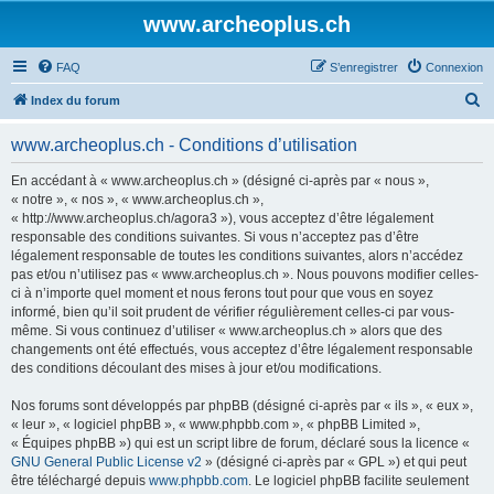
www.archeoplus.ch
FAQ
S’enregistrer
Connexion
R
Index du forum
e
www.archeoplus.ch - Conditions d’utilisation
c
h
En accédant à « www.archeoplus.ch » (désigné ci-après par « nous »,
« notre », « nos », « www.archeoplus.ch »,
e
« http://www.archeoplus.ch/agora3 »), vous acceptez d’être légalement
r
responsable des conditions suivantes. Si vous n’acceptez pas d’être
légalement responsable de toutes les conditions suivantes, alors n’accédez
c
pas et/ou n’utilisez pas « www.archeoplus.ch ». Nous pouvons modifier celles-
h
ci à n’importe quel moment et nous ferons tout pour que vous en soyez
informé, bien qu’il soit prudent de vérifier régulièrement celles-ci par vous-
e
même. Si vous continuez d’utiliser « www.archeoplus.ch » alors que des
r
changements ont été effectués, vous acceptez d’être légalement responsable
des conditions découlant des mises à jour et/ou modifications.
Nos forums sont développés par phpBB (désigné ci-après par « ils », « eux »,
« leur », « logiciel phpBB », « www.phpbb.com », « phpBB Limited »,
« Équipes phpBB ») qui est un script libre de forum, déclaré sous la licence «
GNU General Public License v2
» (désigné ci-après par « GPL ») et qui peut
être téléchargé depuis
www.phpbb.com
. Le logiciel phpBB facilite seulement