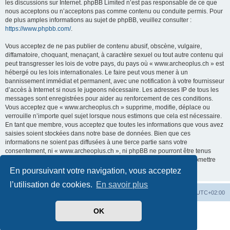
les discussions sur Internet. phpBB Limited n’est pas responsable de ce que
nous acceptons ou n’acceptons pas comme contenu ou conduite permis. Pour
de plus amples informations au sujet de phpBB, veuillez consulter :
https://www.phpbb.com/
.
Vous acceptez de ne pas publier de contenu abusif, obscène, vulgaire,
diffamatoire, choquant, menaçant, à caractère sexuel ou tout autre contenu qui
peut transgresser les lois de votre pays, du pays où « www.archeoplus.ch » est
hébergé ou les lois internationales. Le faire peut vous mener à un
bannissement immédiat et permanent, avec une notification à votre fournisseur
d’accès à Internet si nous le jugeons nécessaire. Les adresses IP de tous les
messages sont enregistrées pour aider au renforcement de ces conditions.
Vous acceptez que « www.archeoplus.ch » supprime, modifie, déplace ou
verrouille n’importe quel sujet lorsque nous estimons que cela est nécessaire.
En tant que membre, vous acceptez que toutes les informations que vous avez
saisies soient stockées dans notre base de données. Bien que ces
informations ne soient pas diffusées à une tierce partie sans votre
consentement, ni « www.archeoplus.ch », ni phpBB ne pourront être tenus
comme responsables en cas de tentative de piratage visant à compromettre
les données.
En poursuivant votre navigation, vous acceptez
l’utilisation de cookies.
En savoir plus
Index du forum
Heures au format
UTC+02:00
OK
Développé par
phpBB
® Forum Software © phpBB Limited
Traduit par
phpBB-fr.com
Confidentialité
|
Conditions