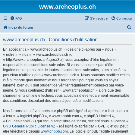
www.archeoplus.ch
FAQ
S’enregistrer
Connexion
R
Index du forum
e
www.archeoplus.ch - Conditions d’utilisation
c
h
En accédant à « www.archeoplus.ch » (désigné ci-après par « nous »,
« notre », « nos », « www.archeoplus.ch »,
e
« http://www.archeoplus.ch/agora3 »), vous acceptez d’être légalement
r
responsable des conditions suivantes. Si vous n’acceptez pas d’être
légalement responsable de toutes les conditions suivantes, alors n’accédez
c
pas et/ou n’utilisez pas « www.archeoplus.ch ». Nous pouvons modifier celles-
h
ci à n’importe quel moment et nous ferons tout pour que vous en soyez
informé, bien qu’il soit prudent de vérifier régulièrement celles-ci par vous-
e
même. Si vous continuez d’utiliser « www.archeoplus.ch » alors que des
r
changements ont été effectués, vous acceptez d’être légalement responsable
des conditions découlant des mises à jour et/ou modifications.
Nos forums sont développés par phpBB (désigné ci-après par « ils », « eux »,
« leur », « logiciel phpBB », « www.phpbb.com », « phpBB Limited »,
« Équipes phpBB ») qui est un script libre de forum, déclaré sous la licence «
GNU General Public License v2
» (désigné ci-après par « GPL ») et qui peut
être téléchargé depuis
www.phpbb.com
. Le logiciel phpBB facilite seulement