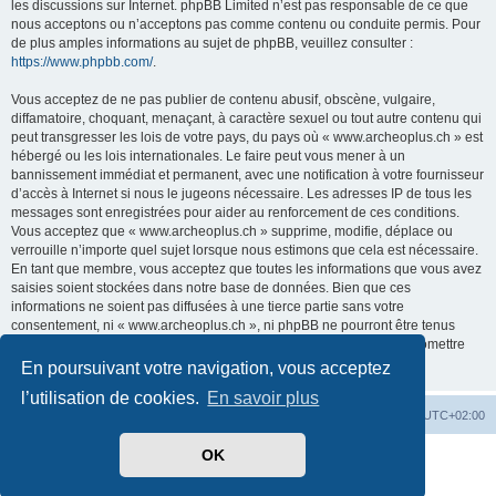
les discussions sur Internet. phpBB Limited n’est pas responsable de ce que
nous acceptons ou n’acceptons pas comme contenu ou conduite permis. Pour
de plus amples informations au sujet de phpBB, veuillez consulter :
https://www.phpbb.com/
.
Vous acceptez de ne pas publier de contenu abusif, obscène, vulgaire,
diffamatoire, choquant, menaçant, à caractère sexuel ou tout autre contenu qui
peut transgresser les lois de votre pays, du pays où « www.archeoplus.ch » est
hébergé ou les lois internationales. Le faire peut vous mener à un
bannissement immédiat et permanent, avec une notification à votre fournisseur
d’accès à Internet si nous le jugeons nécessaire. Les adresses IP de tous les
messages sont enregistrées pour aider au renforcement de ces conditions.
Vous acceptez que « www.archeoplus.ch » supprime, modifie, déplace ou
verrouille n’importe quel sujet lorsque nous estimons que cela est nécessaire.
En tant que membre, vous acceptez que toutes les informations que vous avez
saisies soient stockées dans notre base de données. Bien que ces
informations ne soient pas diffusées à une tierce partie sans votre
consentement, ni « www.archeoplus.ch », ni phpBB ne pourront être tenus
comme responsables en cas de tentative de piratage visant à compromettre
les données.
En poursuivant votre navigation, vous acceptez
l’utilisation de cookies.
En savoir plus
Index du forum
Heures au format
UTC+02:00
OK
Développé par
phpBB
® Forum Software © phpBB Limited
Traduit par
phpBB-fr.com
Confidentialité
|
Conditions