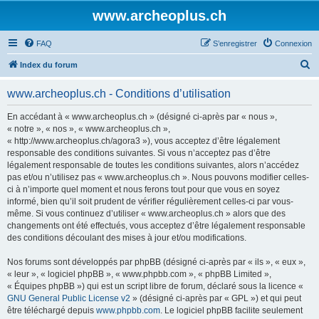
www.archeoplus.ch
FAQ
S’enregistrer
Connexion
R
Index du forum
e
www.archeoplus.ch - Conditions d’utilisation
c
h
En accédant à « www.archeoplus.ch » (désigné ci-après par « nous »,
« notre », « nos », « www.archeoplus.ch »,
e
« http://www.archeoplus.ch/agora3 »), vous acceptez d’être légalement
r
responsable des conditions suivantes. Si vous n’acceptez pas d’être
légalement responsable de toutes les conditions suivantes, alors n’accédez
c
pas et/ou n’utilisez pas « www.archeoplus.ch ». Nous pouvons modifier celles-
h
ci à n’importe quel moment et nous ferons tout pour que vous en soyez
informé, bien qu’il soit prudent de vérifier régulièrement celles-ci par vous-
e
même. Si vous continuez d’utiliser « www.archeoplus.ch » alors que des
r
changements ont été effectués, vous acceptez d’être légalement responsable
des conditions découlant des mises à jour et/ou modifications.
Nos forums sont développés par phpBB (désigné ci-après par « ils », « eux »,
« leur », « logiciel phpBB », « www.phpbb.com », « phpBB Limited »,
« Équipes phpBB ») qui est un script libre de forum, déclaré sous la licence «
GNU General Public License v2
» (désigné ci-après par « GPL ») et qui peut
être téléchargé depuis
www.phpbb.com
. Le logiciel phpBB facilite seulement