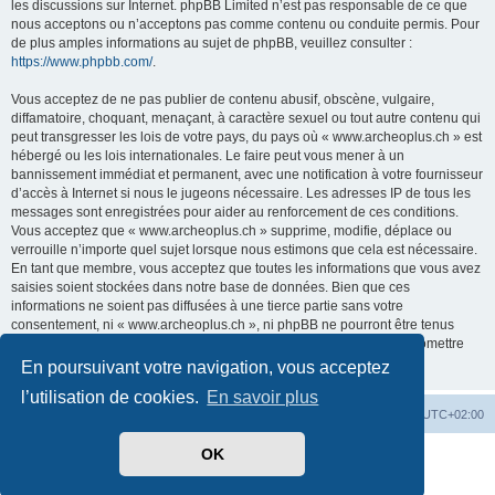
les discussions sur Internet. phpBB Limited n’est pas responsable de ce que
nous acceptons ou n’acceptons pas comme contenu ou conduite permis. Pour
de plus amples informations au sujet de phpBB, veuillez consulter :
https://www.phpbb.com/
.
Vous acceptez de ne pas publier de contenu abusif, obscène, vulgaire,
diffamatoire, choquant, menaçant, à caractère sexuel ou tout autre contenu qui
peut transgresser les lois de votre pays, du pays où « www.archeoplus.ch » est
hébergé ou les lois internationales. Le faire peut vous mener à un
bannissement immédiat et permanent, avec une notification à votre fournisseur
d’accès à Internet si nous le jugeons nécessaire. Les adresses IP de tous les
messages sont enregistrées pour aider au renforcement de ces conditions.
Vous acceptez que « www.archeoplus.ch » supprime, modifie, déplace ou
verrouille n’importe quel sujet lorsque nous estimons que cela est nécessaire.
En tant que membre, vous acceptez que toutes les informations que vous avez
saisies soient stockées dans notre base de données. Bien que ces
informations ne soient pas diffusées à une tierce partie sans votre
consentement, ni « www.archeoplus.ch », ni phpBB ne pourront être tenus
comme responsables en cas de tentative de piratage visant à compromettre
les données.
En poursuivant votre navigation, vous acceptez
l’utilisation de cookies.
En savoir plus
Index du forum
Heures au format
UTC+02:00
OK
Développé par
phpBB
® Forum Software © phpBB Limited
Traduit par
phpBB-fr.com
Confidentialité
|
Conditions