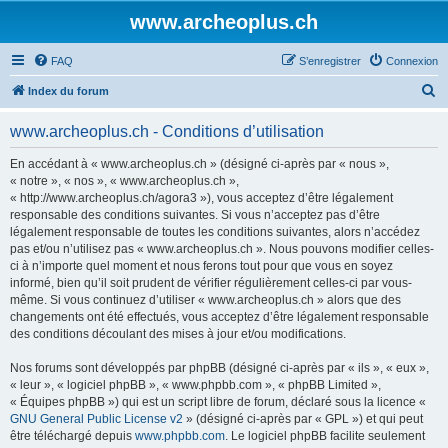
www.archeoplus.ch
FAQ
S’enregistrer
Connexion
R
Index du forum
e
www.archeoplus.ch - Conditions d’utilisation
c
h
En accédant à « www.archeoplus.ch » (désigné ci-après par « nous »,
« notre », « nos », « www.archeoplus.ch »,
e
« http://www.archeoplus.ch/agora3 »), vous acceptez d’être légalement
r
responsable des conditions suivantes. Si vous n’acceptez pas d’être
légalement responsable de toutes les conditions suivantes, alors n’accédez
c
pas et/ou n’utilisez pas « www.archeoplus.ch ». Nous pouvons modifier celles-
h
ci à n’importe quel moment et nous ferons tout pour que vous en soyez
informé, bien qu’il soit prudent de vérifier régulièrement celles-ci par vous-
e
même. Si vous continuez d’utiliser « www.archeoplus.ch » alors que des
r
changements ont été effectués, vous acceptez d’être légalement responsable
des conditions découlant des mises à jour et/ou modifications.
Nos forums sont développés par phpBB (désigné ci-après par « ils », « eux »,
« leur », « logiciel phpBB », « www.phpbb.com », « phpBB Limited »,
« Équipes phpBB ») qui est un script libre de forum, déclaré sous la licence «
GNU General Public License v2
» (désigné ci-après par « GPL ») et qui peut
être téléchargé depuis
www.phpbb.com
. Le logiciel phpBB facilite seulement