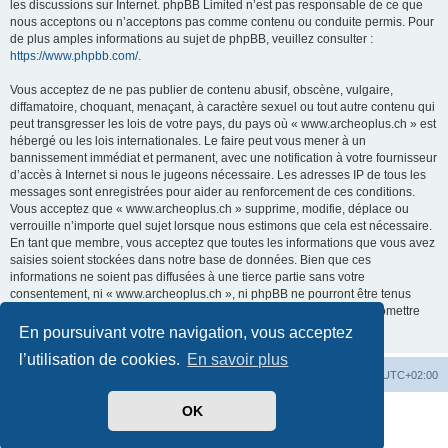
les discussions sur Internet. phpBB Limited n’est pas responsable de ce que
nous acceptons ou n’acceptons pas comme contenu ou conduite permis. Pour
de plus amples informations au sujet de phpBB, veuillez consulter :
https://www.phpbb.com/
.
Vous acceptez de ne pas publier de contenu abusif, obscène, vulgaire,
diffamatoire, choquant, menaçant, à caractère sexuel ou tout autre contenu qui
peut transgresser les lois de votre pays, du pays où « www.archeoplus.ch » est
hébergé ou les lois internationales. Le faire peut vous mener à un
bannissement immédiat et permanent, avec une notification à votre fournisseur
d’accès à Internet si nous le jugeons nécessaire. Les adresses IP de tous les
messages sont enregistrées pour aider au renforcement de ces conditions.
Vous acceptez que « www.archeoplus.ch » supprime, modifie, déplace ou
verrouille n’importe quel sujet lorsque nous estimons que cela est nécessaire.
En tant que membre, vous acceptez que toutes les informations que vous avez
saisies soient stockées dans notre base de données. Bien que ces
informations ne soient pas diffusées à une tierce partie sans votre
consentement, ni « www.archeoplus.ch », ni phpBB ne pourront être tenus
comme responsables en cas de tentative de piratage visant à compromettre
les données.
En poursuivant votre navigation, vous acceptez
l’utilisation de cookies.
En savoir plus
Index du forum
Heures au format
UTC+02:00
OK
Développé par
phpBB
® Forum Software © phpBB Limited
Traduit par
phpBB-fr.com
Confidentialité
|
Conditions