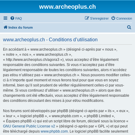
www.archeoplus.ch
FAQ
S’enregistrer
Connexion
R
Index du forum
e
www.archeoplus.ch - Conditions d’utilisation
c
h
En accédant à « www.archeoplus.ch » (désigné ci-après par « nous »,
« notre », « nos », « www.archeoplus.ch »,
e
« http://www.archeoplus.ch/agora3 »), vous acceptez d’être légalement
r
responsable des conditions suivantes. Si vous n’acceptez pas d’être
légalement responsable de toutes les conditions suivantes, alors n’accédez
c
pas et/ou n’utilisez pas « www.archeoplus.ch ». Nous pouvons modifier celles-
h
ci à n’importe quel moment et nous ferons tout pour que vous en soyez
informé, bien qu’il soit prudent de vérifier régulièrement celles-ci par vous-
e
même. Si vous continuez d’utiliser « www.archeoplus.ch » alors que des
r
changements ont été effectués, vous acceptez d’être légalement responsable
des conditions découlant des mises à jour et/ou modifications.
Nos forums sont développés par phpBB (désigné ci-après par « ils », « eux »,
« leur », « logiciel phpBB », « www.phpbb.com », « phpBB Limited »,
« Équipes phpBB ») qui est un script libre de forum, déclaré sous la licence «
GNU General Public License v2
» (désigné ci-après par « GPL ») et qui peut
être téléchargé depuis
www.phpbb.com
. Le logiciel phpBB facilite seulement