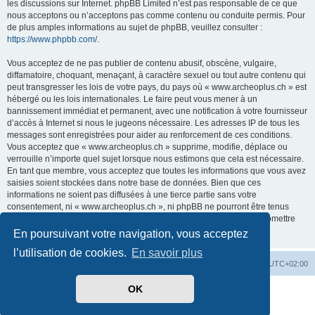
les discussions sur Internet. phpBB Limited n’est pas responsable de ce que
nous acceptons ou n’acceptons pas comme contenu ou conduite permis. Pour
de plus amples informations au sujet de phpBB, veuillez consulter :
https://www.phpbb.com/
.
Vous acceptez de ne pas publier de contenu abusif, obscène, vulgaire,
diffamatoire, choquant, menaçant, à caractère sexuel ou tout autre contenu qui
peut transgresser les lois de votre pays, du pays où « www.archeoplus.ch » est
hébergé ou les lois internationales. Le faire peut vous mener à un
bannissement immédiat et permanent, avec une notification à votre fournisseur
d’accès à Internet si nous le jugeons nécessaire. Les adresses IP de tous les
messages sont enregistrées pour aider au renforcement de ces conditions.
Vous acceptez que « www.archeoplus.ch » supprime, modifie, déplace ou
verrouille n’importe quel sujet lorsque nous estimons que cela est nécessaire.
En tant que membre, vous acceptez que toutes les informations que vous avez
saisies soient stockées dans notre base de données. Bien que ces
informations ne soient pas diffusées à une tierce partie sans votre
consentement, ni « www.archeoplus.ch », ni phpBB ne pourront être tenus
comme responsables en cas de tentative de piratage visant à compromettre
les données.
En poursuivant votre navigation, vous acceptez
l’utilisation de cookies.
En savoir plus
Index du forum
Heures au format
UTC+02:00
OK
Développé par
phpBB
® Forum Software © phpBB Limited
Traduit par
phpBB-fr.com
Confidentialité
|
Conditions