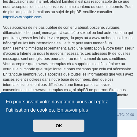
les discussions sur Internet. phpBB Limited n’est pas responsable de ce que
nous acceptons ou n’acceptons pas comme contenu ou conduite permis. Pour
de plus amples informations au sujet de phpBB, veuillez consulter :
https://www.phpbb.com/
.
Vous acceptez de ne pas publier de contenu abusif, obscène, vulgaire,
diffamatoire, choquant, menaçant, à caractère sexuel ou tout autre contenu qui
peut transgresser les lois de votre pays, du pays où « www.archeoplus.ch » est
hébergé ou les lois internationales. Le faire peut vous mener à un
bannissement immédiat et permanent, avec une notification à votre fournisseur
d’accès à Internet si nous le jugeons nécessaire. Les adresses IP de tous les
messages sont enregistrées pour aider au renforcement de ces conditions.
Vous acceptez que « www.archeoplus.ch » supprime, modifie, déplace ou
verrouille n’importe quel sujet lorsque nous estimons que cela est nécessaire.
En tant que membre, vous acceptez que toutes les informations que vous avez
saisies soient stockées dans notre base de données. Bien que ces
informations ne soient pas diffusées à une tierce partie sans votre
consentement, ni « www.archeoplus.ch », ni phpBB ne pourront être tenus
comme responsables en cas de tentative de piratage visant à compromettre
les données.
En poursuivant votre navigation, vous acceptez
l’utilisation de cookies.
En savoir plus
Index du forum
Heures au format
UTC+02:00
OK
Développé par
phpBB
® Forum Software © phpBB Limited
Traduit par
phpBB-fr.com
Confidentialité
|
Conditions