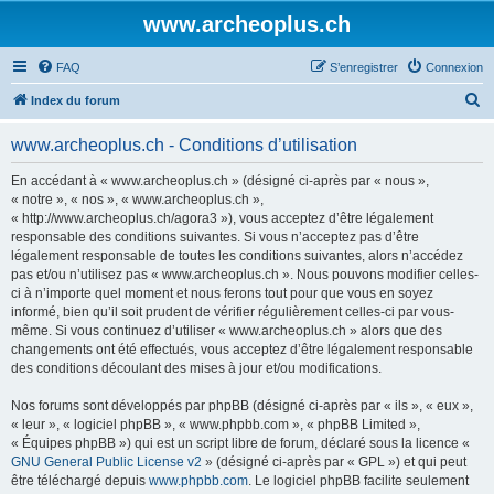
www.archeoplus.ch
FAQ
S’enregistrer
Connexion
R
Index du forum
e
www.archeoplus.ch - Conditions d’utilisation
c
h
En accédant à « www.archeoplus.ch » (désigné ci-après par « nous »,
« notre », « nos », « www.archeoplus.ch »,
e
« http://www.archeoplus.ch/agora3 »), vous acceptez d’être légalement
r
responsable des conditions suivantes. Si vous n’acceptez pas d’être
légalement responsable de toutes les conditions suivantes, alors n’accédez
c
pas et/ou n’utilisez pas « www.archeoplus.ch ». Nous pouvons modifier celles-
h
ci à n’importe quel moment et nous ferons tout pour que vous en soyez
informé, bien qu’il soit prudent de vérifier régulièrement celles-ci par vous-
e
même. Si vous continuez d’utiliser « www.archeoplus.ch » alors que des
r
changements ont été effectués, vous acceptez d’être légalement responsable
des conditions découlant des mises à jour et/ou modifications.
Nos forums sont développés par phpBB (désigné ci-après par « ils », « eux »,
« leur », « logiciel phpBB », « www.phpbb.com », « phpBB Limited »,
« Équipes phpBB ») qui est un script libre de forum, déclaré sous la licence «
GNU General Public License v2
» (désigné ci-après par « GPL ») et qui peut
être téléchargé depuis
www.phpbb.com
. Le logiciel phpBB facilite seulement