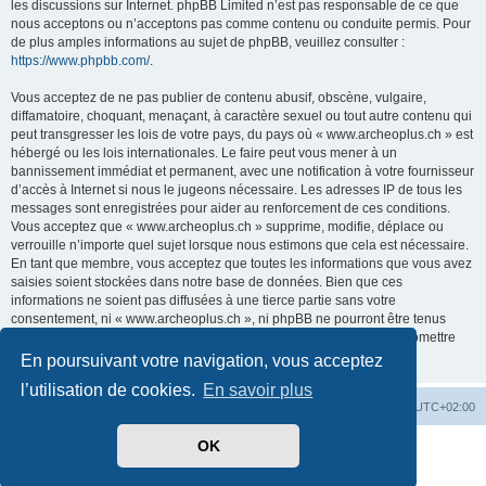
les discussions sur Internet. phpBB Limited n’est pas responsable de ce que
nous acceptons ou n’acceptons pas comme contenu ou conduite permis. Pour
de plus amples informations au sujet de phpBB, veuillez consulter :
https://www.phpbb.com/
.
Vous acceptez de ne pas publier de contenu abusif, obscène, vulgaire,
diffamatoire, choquant, menaçant, à caractère sexuel ou tout autre contenu qui
peut transgresser les lois de votre pays, du pays où « www.archeoplus.ch » est
hébergé ou les lois internationales. Le faire peut vous mener à un
bannissement immédiat et permanent, avec une notification à votre fournisseur
d’accès à Internet si nous le jugeons nécessaire. Les adresses IP de tous les
messages sont enregistrées pour aider au renforcement de ces conditions.
Vous acceptez que « www.archeoplus.ch » supprime, modifie, déplace ou
verrouille n’importe quel sujet lorsque nous estimons que cela est nécessaire.
En tant que membre, vous acceptez que toutes les informations que vous avez
saisies soient stockées dans notre base de données. Bien que ces
informations ne soient pas diffusées à une tierce partie sans votre
consentement, ni « www.archeoplus.ch », ni phpBB ne pourront être tenus
comme responsables en cas de tentative de piratage visant à compromettre
les données.
En poursuivant votre navigation, vous acceptez
l’utilisation de cookies.
En savoir plus
Index du forum
Heures au format
UTC+02:00
OK
Développé par
phpBB
® Forum Software © phpBB Limited
Traduit par
phpBB-fr.com
Confidentialité
|
Conditions