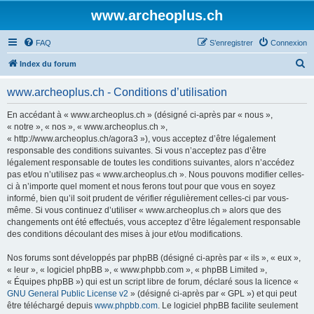
www.archeoplus.ch
FAQ
S’enregistrer
Connexion
R
Index du forum
e
www.archeoplus.ch - Conditions d’utilisation
c
h
En accédant à « www.archeoplus.ch » (désigné ci-après par « nous »,
« notre », « nos », « www.archeoplus.ch »,
e
« http://www.archeoplus.ch/agora3 »), vous acceptez d’être légalement
r
responsable des conditions suivantes. Si vous n’acceptez pas d’être
légalement responsable de toutes les conditions suivantes, alors n’accédez
c
pas et/ou n’utilisez pas « www.archeoplus.ch ». Nous pouvons modifier celles-
h
ci à n’importe quel moment et nous ferons tout pour que vous en soyez
informé, bien qu’il soit prudent de vérifier régulièrement celles-ci par vous-
e
même. Si vous continuez d’utiliser « www.archeoplus.ch » alors que des
r
changements ont été effectués, vous acceptez d’être légalement responsable
des conditions découlant des mises à jour et/ou modifications.
Nos forums sont développés par phpBB (désigné ci-après par « ils », « eux »,
« leur », « logiciel phpBB », « www.phpbb.com », « phpBB Limited »,
« Équipes phpBB ») qui est un script libre de forum, déclaré sous la licence «
GNU General Public License v2
» (désigné ci-après par « GPL ») et qui peut
être téléchargé depuis
www.phpbb.com
. Le logiciel phpBB facilite seulement