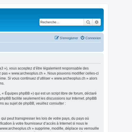
Rechercher
Recherche avancé
S’enregistrer
Connexion
ra3 »), vous acceptez d’être légalement responsable des
sez pas « www.archeoplus.ch ». Nous pouvons modifier celles-ci
ême. Si vous continuez d’utiliser « www.archeoplus.ch » alors
ns.
 « Équipes phpBB ») qui est un script libre de forum, déclaré
l phpBB facilite seulement les discussions sur Internet. phpBB
 au sujet de phpBB, veuillez consulter :
qui peut transgresser les lois de votre pays, du pays où
ation à votre fournisseur d’accès à Internet si nous le
www.archeoplus.ch » supprime, modifie, déplace ou verrouille