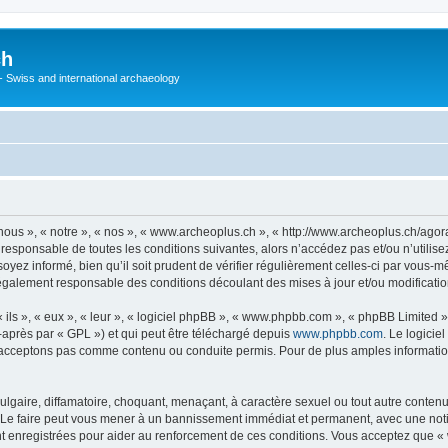
ch
 - Swiss and international archaeology
ous », « notre », « nos », « www.archeoplus.ch », « http://www.archeoplus.ch/ago
 responsable de toutes les conditions suivantes, alors n’accédez pas et/ou n’utili
yez informé, bien qu’il soit prudent de vérifier régulièrement celles-ci par vous-m
également responsable des conditions découlant des mises à jour et/ou modificatio
ls », « eux », « leur », « logiciel phpBB », « www.phpbb.com », « phpBB Limited »,
-après par « GPL ») et qui peut être téléchargé depuis
www.phpbb.com
. Le logicie
acceptons pas comme contenu ou conduite permis. Pour de plus amples informations
lgaire, diffamatoire, choquant, menaçant, à caractère sexuel ou tout autre contenu 
 Le faire peut vous mener à un bannissement immédiat et permanent, avec une notific
 enregistrées pour aider au renforcement de ces conditions. Vous acceptez que « 