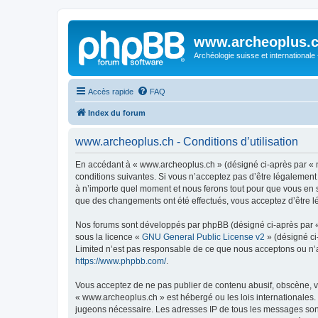
www.archeoplus.
Archéologie suisse et internationale
Accès rapide
FAQ
Index du forum
www.archeoplus.ch - Conditions d’utilisation
En accédant à « www.archeoplus.ch » (désigné ci-après par « n
conditions suivantes. Si vous n’acceptez pas d’être légalement
à n’importe quel moment et nous ferons tout pour que vous en so
que des changements ont été effectués, vous acceptez d’être l
Nos forums sont développés par phpBB (désigné ci-après par « i
sous la licence «
GNU General Public License v2
» (désigné ci
Limited n’est pas responsable de ce que nous acceptons ou n’
https://www.phpbb.com/
.
Vous acceptez de ne pas publier de contenu abusif, obscène, vu
« www.archeoplus.ch » est hébergé ou les lois internationales.
jugeons nécessaire. Les adresses IP de tous les messages sont