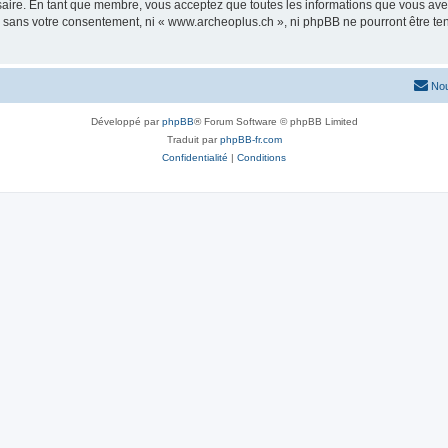
saire. En tant que membre, vous acceptez que toutes les informations que vous av
ie sans votre consentement, ni « www.archeoplus.ch », ni phpBB ne pourront être t
Nou
Développé par
phpBB
® Forum Software © phpBB Limited
Traduit par
phpBB-fr.com
Confidentialité
|
Conditions