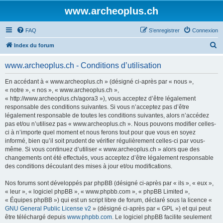
www.archeoplus.ch
FAQ
S’enregistrer
Connexion
R
Index du forum
e
www.archeoplus.ch - Conditions d’utilisation
c
h
En accédant à « www.archeoplus.ch » (désigné ci-après par « nous »,
« notre », « nos », « www.archeoplus.ch »,
e
« http://www.archeoplus.ch/agora3 »), vous acceptez d’être légalement
r
responsable des conditions suivantes. Si vous n’acceptez pas d’être
légalement responsable de toutes les conditions suivantes, alors n’accédez
c
pas et/ou n’utilisez pas « www.archeoplus.ch ». Nous pouvons modifier celles-
h
ci à n’importe quel moment et nous ferons tout pour que vous en soyez
informé, bien qu’il soit prudent de vérifier régulièrement celles-ci par vous-
e
même. Si vous continuez d’utiliser « www.archeoplus.ch » alors que des
r
changements ont été effectués, vous acceptez d’être légalement responsable
des conditions découlant des mises à jour et/ou modifications.
Nos forums sont développés par phpBB (désigné ci-après par « ils », « eux »,
« leur », « logiciel phpBB », « www.phpbb.com », « phpBB Limited »,
« Équipes phpBB ») qui est un script libre de forum, déclaré sous la licence «
GNU General Public License v2
» (désigné ci-après par « GPL ») et qui peut
être téléchargé depuis
www.phpbb.com
. Le logiciel phpBB facilite seulement