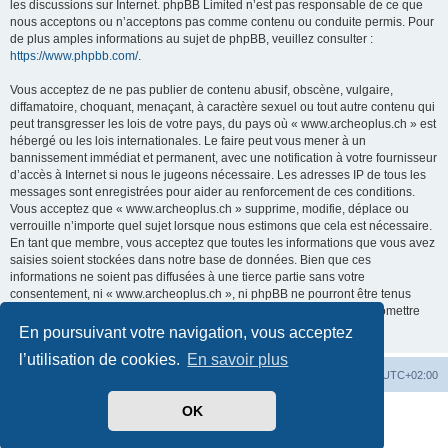
les discussions sur Internet. phpBB Limited n’est pas responsable de ce que
nous acceptons ou n’acceptons pas comme contenu ou conduite permis. Pour
de plus amples informations au sujet de phpBB, veuillez consulter :
https://www.phpbb.com/
.
Vous acceptez de ne pas publier de contenu abusif, obscène, vulgaire,
diffamatoire, choquant, menaçant, à caractère sexuel ou tout autre contenu qui
peut transgresser les lois de votre pays, du pays où « www.archeoplus.ch » est
hébergé ou les lois internationales. Le faire peut vous mener à un
bannissement immédiat et permanent, avec une notification à votre fournisseur
d’accès à Internet si nous le jugeons nécessaire. Les adresses IP de tous les
messages sont enregistrées pour aider au renforcement de ces conditions.
Vous acceptez que « www.archeoplus.ch » supprime, modifie, déplace ou
verrouille n’importe quel sujet lorsque nous estimons que cela est nécessaire.
En tant que membre, vous acceptez que toutes les informations que vous avez
saisies soient stockées dans notre base de données. Bien que ces
informations ne soient pas diffusées à une tierce partie sans votre
consentement, ni « www.archeoplus.ch », ni phpBB ne pourront être tenus
comme responsables en cas de tentative de piratage visant à compromettre
les données.
En poursuivant votre navigation, vous acceptez
l’utilisation de cookies.
En savoir plus
Index du forum
Heures au format
UTC+02:00
OK
Développé par
phpBB
® Forum Software © phpBB Limited
Traduit par
phpBB-fr.com
Confidentialité
|
Conditions