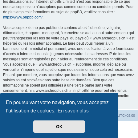
les discussions sur Internet. phpBB Limited n’est pas responsable de ce que
nous acceptons ou n’acceptons pas comme contenu ou conduite permis. Pour
de plus amples informations au sujet de phpBB, veuillez consulter :
https://www.phpbb.com/
.
Vous acceptez de ne pas publier de contenu abusif, obscène, vulgaire,
diffamatoire, choquant, menaçant, à caractère sexuel ou tout autre contenu qui
peut transgresser les lois de votre pays, du pays où « www.archeoplus.ch » est
hébergé ou les lois internationales. Le faire peut vous mener à un
bannissement immédiat et permanent, avec une notification à votre fournisseur
d’accès à Internet si nous le jugeons nécessaire. Les adresses IP de tous les
messages sont enregistrées pour aider au renforcement de ces conditions.
Vous acceptez que « www.archeoplus.ch » supprime, modifie, déplace ou
verrouille n’importe quel sujet lorsque nous estimons que cela est nécessaire.
En tant que membre, vous acceptez que toutes les informations que vous avez
saisies soient stockées dans notre base de données. Bien que ces
informations ne soient pas diffusées à une tierce partie sans votre
consentement, ni « www.archeoplus.ch », ni phpBB ne pourront être tenus
comme responsables en cas de tentative de piratage visant à compromettre
les données.
En poursuivant votre navigation, vous acceptez
l’utilisation de cookies.
En savoir plus
Index du forum
Heures au format
UTC+02:00
OK
Développé par
phpBB
® Forum Software © phpBB Limited
Traduit par
phpBB-fr.com
Confidentialité
|
Conditions