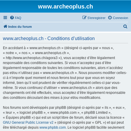
www.archeoplus.ch
FAQ
S’enregistrer
Connexion
R
Index du forum
e
www.archeoplus.ch - Conditions d’utilisation
c
h
En accédant à « www.archeoplus.ch » (désigné ci-après par « nous »,
« notre », « nos », « www.archeoplus.ch »,
e
« http://www.archeoplus.ch/agora3 »), vous acceptez d’être légalement
r
responsable des conditions suivantes. Si vous n’acceptez pas d’être
légalement responsable de toutes les conditions suivantes, alors n’accédez
c
pas et/ou n’utilisez pas « www.archeoplus.ch ». Nous pouvons modifier celles-
h
ci à n’importe quel moment et nous ferons tout pour que vous en soyez
informé, bien qu’il soit prudent de vérifier régulièrement celles-ci par vous-
e
même. Si vous continuez d’utiliser « www.archeoplus.ch » alors que des
r
changements ont été effectués, vous acceptez d’être légalement responsable
des conditions découlant des mises à jour et/ou modifications.
Nos forums sont développés par phpBB (désigné ci-après par « ils », « eux »,
« leur », « logiciel phpBB », « www.phpbb.com », « phpBB Limited »,
« Équipes phpBB ») qui est un script libre de forum, déclaré sous la licence «
GNU General Public License v2
» (désigné ci-après par « GPL ») et qui peut
être téléchargé depuis
www.phpbb.com
. Le logiciel phpBB facilite seulement