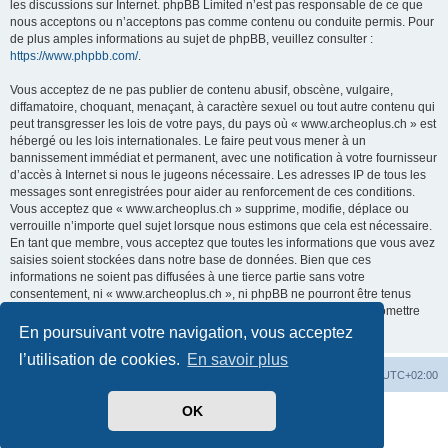
les discussions sur Internet. phpBB Limited n’est pas responsable de ce que
nous acceptons ou n’acceptons pas comme contenu ou conduite permis. Pour
de plus amples informations au sujet de phpBB, veuillez consulter :
https://www.phpbb.com/
.
Vous acceptez de ne pas publier de contenu abusif, obscène, vulgaire,
diffamatoire, choquant, menaçant, à caractère sexuel ou tout autre contenu qui
peut transgresser les lois de votre pays, du pays où « www.archeoplus.ch » est
hébergé ou les lois internationales. Le faire peut vous mener à un
bannissement immédiat et permanent, avec une notification à votre fournisseur
d’accès à Internet si nous le jugeons nécessaire. Les adresses IP de tous les
messages sont enregistrées pour aider au renforcement de ces conditions.
Vous acceptez que « www.archeoplus.ch » supprime, modifie, déplace ou
verrouille n’importe quel sujet lorsque nous estimons que cela est nécessaire.
En tant que membre, vous acceptez que toutes les informations que vous avez
saisies soient stockées dans notre base de données. Bien que ces
informations ne soient pas diffusées à une tierce partie sans votre
consentement, ni « www.archeoplus.ch », ni phpBB ne pourront être tenus
comme responsables en cas de tentative de piratage visant à compromettre
les données.
En poursuivant votre navigation, vous acceptez
l’utilisation de cookies.
En savoir plus
Index du forum
Heures au format
UTC+02:00
OK
Développé par
phpBB
® Forum Software © phpBB Limited
Traduit par
phpBB-fr.com
Confidentialité
|
Conditions