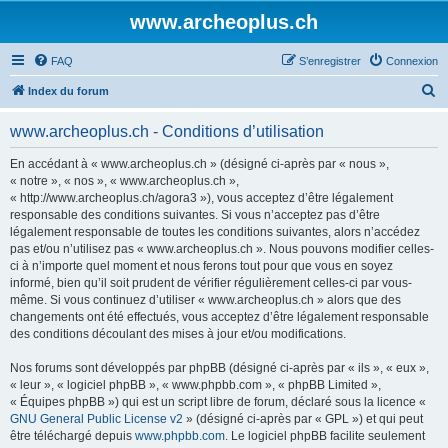
www.archeoplus.ch
FAQ
S’enregistrer
Connexion
R
Index du forum
e
www.archeoplus.ch - Conditions d’utilisation
c
h
En accédant à « www.archeoplus.ch » (désigné ci-après par « nous »,
« notre », « nos », « www.archeoplus.ch »,
e
« http://www.archeoplus.ch/agora3 »), vous acceptez d’être légalement
r
responsable des conditions suivantes. Si vous n’acceptez pas d’être
légalement responsable de toutes les conditions suivantes, alors n’accédez
c
pas et/ou n’utilisez pas « www.archeoplus.ch ». Nous pouvons modifier celles-
h
ci à n’importe quel moment et nous ferons tout pour que vous en soyez
informé, bien qu’il soit prudent de vérifier régulièrement celles-ci par vous-
e
même. Si vous continuez d’utiliser « www.archeoplus.ch » alors que des
r
changements ont été effectués, vous acceptez d’être légalement responsable
des conditions découlant des mises à jour et/ou modifications.
Nos forums sont développés par phpBB (désigné ci-après par « ils », « eux »,
« leur », « logiciel phpBB », « www.phpbb.com », « phpBB Limited »,
« Équipes phpBB ») qui est un script libre de forum, déclaré sous la licence «
GNU General Public License v2
» (désigné ci-après par « GPL ») et qui peut
être téléchargé depuis
www.phpbb.com
. Le logiciel phpBB facilite seulement