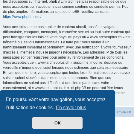
les discussions sur Internet. phpBB Limited n’est pas responsable de ce que
nous acceptons ou n’acceptons pas comme contenu ou conduite permis. Pour
de plus amples informations au sujet de phpBB, veuillez consulter :
https://www.phpbb.com/
.
Vous acceptez de ne pas publier de contenu abusif, obscène, vulgaire,
diffamatoire, choquant, menaçant, à caractère sexuel ou tout autre contenu qui
peut transgresser les lois de votre pays, du pays où « www.archeoplus.ch » est
hébergé ou les lois internationales. Le faire peut vous mener à un
bannissement immédiat et permanent, avec une notification à votre fournisseur
d’accès à Internet si nous le jugeons nécessaire. Les adresses IP de tous les
messages sont enregistrées pour aider au renforcement de ces conditions.
Vous acceptez que « www.archeoplus.ch » supprime, modifie, déplace ou
verrouille n’importe quel sujet lorsque nous estimons que cela est nécessaire.
En tant que membre, vous acceptez que toutes les informations que vous avez
saisies soient stockées dans notre base de données. Bien que ces
informations ne soient pas diffusées à une tierce partie sans votre
consentement, ni « www.archeoplus.ch », ni phpBB ne pourront être tenus
comme responsables en cas de tentative de piratage visant à compromettre
les données.
En poursuivant votre navigation, vous acceptez
l’utilisation de cookies.
En savoir plus
Index du forum
Heures au format
UTC+02:00
OK
Développé par
phpBB
® Forum Software © phpBB Limited
Traduit par
phpBB-fr.com
Confidentialité
|
Conditions