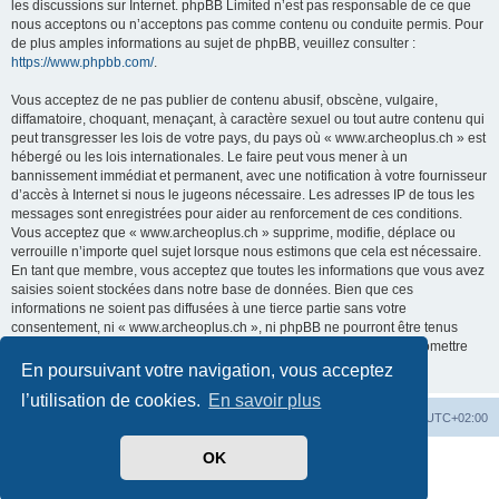
les discussions sur Internet. phpBB Limited n’est pas responsable de ce que
nous acceptons ou n’acceptons pas comme contenu ou conduite permis. Pour
de plus amples informations au sujet de phpBB, veuillez consulter :
https://www.phpbb.com/
.
Vous acceptez de ne pas publier de contenu abusif, obscène, vulgaire,
diffamatoire, choquant, menaçant, à caractère sexuel ou tout autre contenu qui
peut transgresser les lois de votre pays, du pays où « www.archeoplus.ch » est
hébergé ou les lois internationales. Le faire peut vous mener à un
bannissement immédiat et permanent, avec une notification à votre fournisseur
d’accès à Internet si nous le jugeons nécessaire. Les adresses IP de tous les
messages sont enregistrées pour aider au renforcement de ces conditions.
Vous acceptez que « www.archeoplus.ch » supprime, modifie, déplace ou
verrouille n’importe quel sujet lorsque nous estimons que cela est nécessaire.
En tant que membre, vous acceptez que toutes les informations que vous avez
saisies soient stockées dans notre base de données. Bien que ces
informations ne soient pas diffusées à une tierce partie sans votre
consentement, ni « www.archeoplus.ch », ni phpBB ne pourront être tenus
comme responsables en cas de tentative de piratage visant à compromettre
les données.
En poursuivant votre navigation, vous acceptez
l’utilisation de cookies.
En savoir plus
Index du forum
Heures au format
UTC+02:00
OK
Développé par
phpBB
® Forum Software © phpBB Limited
Traduit par
phpBB-fr.com
Confidentialité
|
Conditions