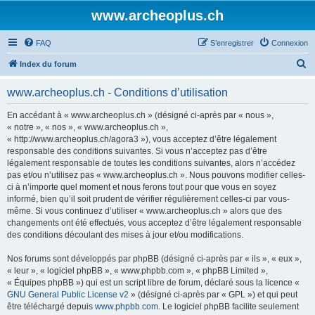
www.archeoplus.ch
FAQ
S’enregistrer
Connexion
R
Index du forum
e
www.archeoplus.ch - Conditions d’utilisation
c
h
En accédant à « www.archeoplus.ch » (désigné ci-après par « nous »,
« notre », « nos », « www.archeoplus.ch »,
e
« http://www.archeoplus.ch/agora3 »), vous acceptez d’être légalement
r
responsable des conditions suivantes. Si vous n’acceptez pas d’être
légalement responsable de toutes les conditions suivantes, alors n’accédez
c
pas et/ou n’utilisez pas « www.archeoplus.ch ». Nous pouvons modifier celles-
h
ci à n’importe quel moment et nous ferons tout pour que vous en soyez
informé, bien qu’il soit prudent de vérifier régulièrement celles-ci par vous-
e
même. Si vous continuez d’utiliser « www.archeoplus.ch » alors que des
r
changements ont été effectués, vous acceptez d’être légalement responsable
des conditions découlant des mises à jour et/ou modifications.
Nos forums sont développés par phpBB (désigné ci-après par « ils », « eux »,
« leur », « logiciel phpBB », « www.phpbb.com », « phpBB Limited »,
« Équipes phpBB ») qui est un script libre de forum, déclaré sous la licence «
GNU General Public License v2
» (désigné ci-après par « GPL ») et qui peut
être téléchargé depuis
www.phpbb.com
. Le logiciel phpBB facilite seulement