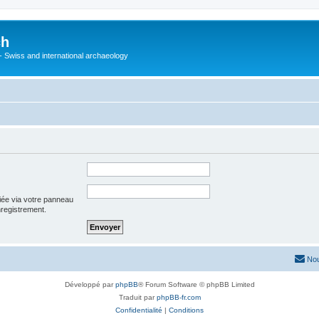
ch
 - Swiss and international archaeology
iée via votre panneau
enregistrement.
Nou
Développé par
phpBB
® Forum Software © phpBB Limited
Traduit par
phpBB-fr.com
Confidentialité
|
Conditions