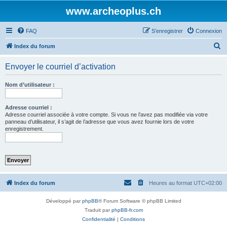
www.archeoplus.ch
FAQ
S’enregistrer
Connexion
R
Index du forum
e
Envoyer le courriel d’activation
c
h
Nom d’utilisateur :
e
r
Adresse courriel :
Adresse courriel associée à votre compte. Si vous ne l’avez pas modifiée via votre
c
panneau d’utilisateur, il s’agit de l’adresse que vous avez fournie lors de votre
enregistrement.
h
e
r
Index du forum
Heures au format
UTC+02:00
Développé par
phpBB
® Forum Software © phpBB Limited
Traduit par
phpBB-fr.com
Confidentialité
|
Conditions