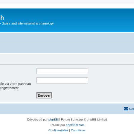
ch
 - Swiss and international archaeology
iée via votre panneau
enregistrement.
Nou
Développé par
phpBB
® Forum Software © phpBB Limited
Traduit par
phpBB-fr.com
Confidentialité
|
Conditions