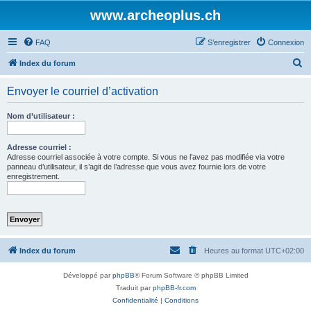
www.archeoplus.ch
FAQ
S’enregistrer
Connexion
R
Index du forum
e
Envoyer le courriel d’activation
c
h
Nom d’utilisateur :
e
r
Adresse courriel :
Adresse courriel associée à votre compte. Si vous ne l’avez pas modifiée via votre
c
panneau d’utilisateur, il s’agit de l’adresse que vous avez fournie lors de votre
enregistrement.
h
e
r
Index du forum
Heures au format
UTC+02:00
Développé par
phpBB
® Forum Software © phpBB Limited
Traduit par
phpBB-fr.com
Confidentialité
|
Conditions