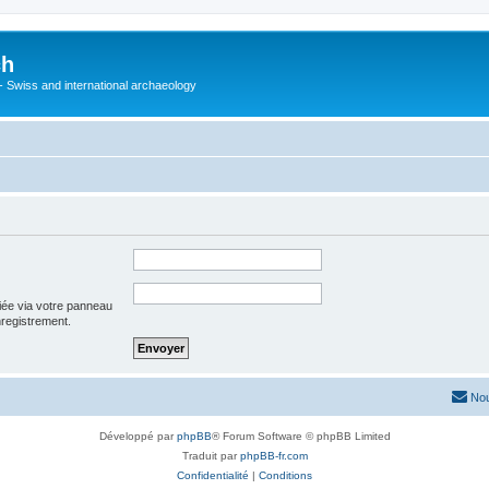
ch
 - Swiss and international archaeology
iée via votre panneau
enregistrement.
Nou
Développé par
phpBB
® Forum Software © phpBB Limited
Traduit par
phpBB-fr.com
Confidentialité
|
Conditions