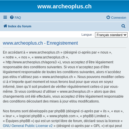
www.archeoplus.ch
FAQ
Connexion
R
Index du forum
e
Langue :
c
www.archeoplus.ch - Enregistrement
h
En accédant à « www.archeoplus.ch » (désigné ci-après par « nous »,
e
« notre », « nos », « www.archeoplus.ch »,
r
« http://www.archeoplus.ch/agora3 »), vous acceptez d’être légalement
responsable des conditions suivantes. Si vous n’acceptez pas d’être
c
légalement responsable de toutes les conditions suivantes, alors n’accédez
h
pas et/ou n’utilisez pas « www.archeoplus.ch ». Nous pouvons modifier celles-
e
ci à n’importe quel moment et nous ferons tout pour que vous en soyez
informé, bien qu’il soit prudent de vérifier régulièrement celles-ci par vous-
r
même. Si vous continuez d’utiliser « www.archeoplus.ch » alors que des
changements ont été effectués, vous acceptez d’être légalement responsable
des conditions découlant des mises à jour et/ou modifications.
Nos forums sont développés par phpBB (désigné ci-après par « ils », « eux »,
« leur », « logiciel phpBB », « www.phpbb.com », « phpBB Limited »,
« Équipes phpBB ») qui est un script libre de forum, déclaré sous la licence «
GNU General Public License v2
» (désigné ci-après par « GPL ») et qui peut