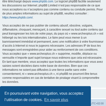
être téléchargé depuis
www.phpbb.com
. Le logiciel phpBB facilite seulement
les discussions sur Internet. phpBB Limited n’est pas responsable de ce que
nous acceptons ou n’acceptons pas comme contenu ou conduite permis. Pour
de plus amples informations au sujet de phpBB, veuillez consulter :
https://www.phpbb.com/
.
Vous acceptez de ne pas publier de contenu abusif, obscène, vulgaire,
diffamatoire, choquant, menaçant, à caractère sexuel ou tout autre contenu qui
peut transgresser les lois de votre pays, du pays où « www.archeoplus.ch » est
hébergé ou les lois internationales. Le faire peut vous mener à un
bannissement immédiat et permanent, avec une notification à votre fournisseur
d’accès à Internet si nous le jugeons nécessaire. Les adresses IP de tous les
messages sont enregistrées pour aider au renforcement de ces conditions.
Vous acceptez que « www.archeoplus.ch » supprime, modifie, déplace ou
verrouille n’importe quel sujet lorsque nous estimons que cela est nécessaire.
En tant que membre, vous acceptez que toutes les informations que vous avez
saisies soient stockées dans notre base de données. Bien que ces
informations ne soient pas diffusées à une tierce partie sans votre
consentement, ni « www.archeoplus.ch », ni phpBB ne pourront être tenus
comme responsables en cas de tentative de piratage visant à compromettre
les données.
En poursuivant votre navigation, vous acceptez
l’utilisation de cookies.
En savoir plus
Index du forum
Heures au format
UTC+02:00