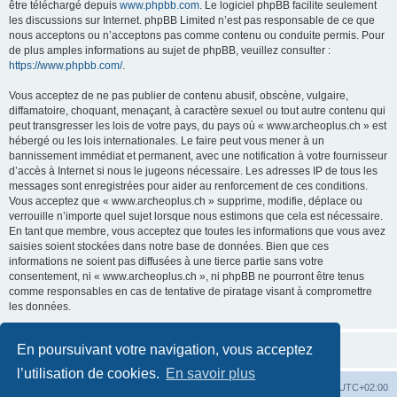
être téléchargé depuis
www.phpbb.com
. Le logiciel phpBB facilite seulement
les discussions sur Internet. phpBB Limited n’est pas responsable de ce que
nous acceptons ou n’acceptons pas comme contenu ou conduite permis. Pour
de plus amples informations au sujet de phpBB, veuillez consulter :
https://www.phpbb.com/
.
Vous acceptez de ne pas publier de contenu abusif, obscène, vulgaire,
diffamatoire, choquant, menaçant, à caractère sexuel ou tout autre contenu qui
peut transgresser les lois de votre pays, du pays où « www.archeoplus.ch » est
hébergé ou les lois internationales. Le faire peut vous mener à un
bannissement immédiat et permanent, avec une notification à votre fournisseur
d’accès à Internet si nous le jugeons nécessaire. Les adresses IP de tous les
messages sont enregistrées pour aider au renforcement de ces conditions.
Vous acceptez que « www.archeoplus.ch » supprime, modifie, déplace ou
verrouille n’importe quel sujet lorsque nous estimons que cela est nécessaire.
En tant que membre, vous acceptez que toutes les informations que vous avez
saisies soient stockées dans notre base de données. Bien que ces
informations ne soient pas diffusées à une tierce partie sans votre
consentement, ni « www.archeoplus.ch », ni phpBB ne pourront être tenus
comme responsables en cas de tentative de piratage visant à compromettre
les données.
En poursuivant votre navigation, vous acceptez
l’utilisation de cookies.
En savoir plus
Index du forum
Heures au format
UTC+02:00