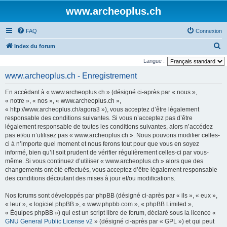
www.archeoplus.ch
FAQ
Connexion
R
Index du forum
e
Langue :
c
www.archeoplus.ch - Enregistrement
h
En accédant à « www.archeoplus.ch » (désigné ci-après par « nous »,
e
« notre », « nos », « www.archeoplus.ch »,
r
« http://www.archeoplus.ch/agora3 »), vous acceptez d’être légalement
responsable des conditions suivantes. Si vous n’acceptez pas d’être
c
légalement responsable de toutes les conditions suivantes, alors n’accédez
h
pas et/ou n’utilisez pas « www.archeoplus.ch ». Nous pouvons modifier celles-
e
ci à n’importe quel moment et nous ferons tout pour que vous en soyez
informé, bien qu’il soit prudent de vérifier régulièrement celles-ci par vous-
r
même. Si vous continuez d’utiliser « www.archeoplus.ch » alors que des
changements ont été effectués, vous acceptez d’être légalement responsable
des conditions découlant des mises à jour et/ou modifications.
Nos forums sont développés par phpBB (désigné ci-après par « ils », « eux »,
« leur », « logiciel phpBB », « www.phpbb.com », « phpBB Limited »,
« Équipes phpBB ») qui est un script libre de forum, déclaré sous la licence «
GNU General Public License v2
» (désigné ci-après par « GPL ») et qui peut