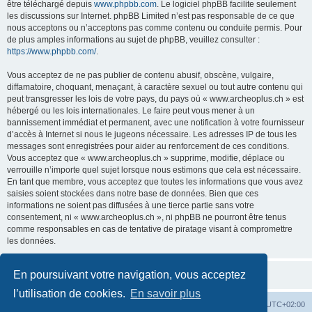
être téléchargé depuis
www.phpbb.com
. Le logiciel phpBB facilite seulement
les discussions sur Internet. phpBB Limited n’est pas responsable de ce que
nous acceptons ou n’acceptons pas comme contenu ou conduite permis. Pour
de plus amples informations au sujet de phpBB, veuillez consulter :
https://www.phpbb.com/
.
Vous acceptez de ne pas publier de contenu abusif, obscène, vulgaire,
diffamatoire, choquant, menaçant, à caractère sexuel ou tout autre contenu qui
peut transgresser les lois de votre pays, du pays où « www.archeoplus.ch » est
hébergé ou les lois internationales. Le faire peut vous mener à un
bannissement immédiat et permanent, avec une notification à votre fournisseur
d’accès à Internet si nous le jugeons nécessaire. Les adresses IP de tous les
messages sont enregistrées pour aider au renforcement de ces conditions.
Vous acceptez que « www.archeoplus.ch » supprime, modifie, déplace ou
verrouille n’importe quel sujet lorsque nous estimons que cela est nécessaire.
En tant que membre, vous acceptez que toutes les informations que vous avez
saisies soient stockées dans notre base de données. Bien que ces
informations ne soient pas diffusées à une tierce partie sans votre
consentement, ni « www.archeoplus.ch », ni phpBB ne pourront être tenus
comme responsables en cas de tentative de piratage visant à compromettre
les données.
En poursuivant votre navigation, vous acceptez
l’utilisation de cookies.
En savoir plus
Index du forum
Heures au format
UTC+02:00