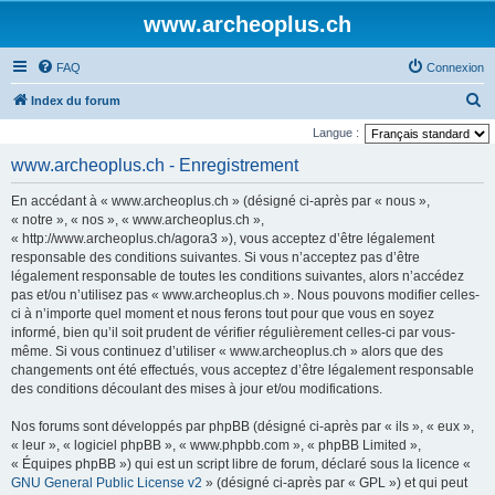
www.archeoplus.ch
FAQ
Connexion
R
Index du forum
e
Langue :
c
www.archeoplus.ch - Enregistrement
h
En accédant à « www.archeoplus.ch » (désigné ci-après par « nous »,
e
« notre », « nos », « www.archeoplus.ch »,
r
« http://www.archeoplus.ch/agora3 »), vous acceptez d’être légalement
responsable des conditions suivantes. Si vous n’acceptez pas d’être
c
légalement responsable de toutes les conditions suivantes, alors n’accédez
h
pas et/ou n’utilisez pas « www.archeoplus.ch ». Nous pouvons modifier celles-
e
ci à n’importe quel moment et nous ferons tout pour que vous en soyez
informé, bien qu’il soit prudent de vérifier régulièrement celles-ci par vous-
r
même. Si vous continuez d’utiliser « www.archeoplus.ch » alors que des
changements ont été effectués, vous acceptez d’être légalement responsable
des conditions découlant des mises à jour et/ou modifications.
Nos forums sont développés par phpBB (désigné ci-après par « ils », « eux »,
« leur », « logiciel phpBB », « www.phpbb.com », « phpBB Limited »,
« Équipes phpBB ») qui est un script libre de forum, déclaré sous la licence «
GNU General Public License v2
» (désigné ci-après par « GPL ») et qui peut