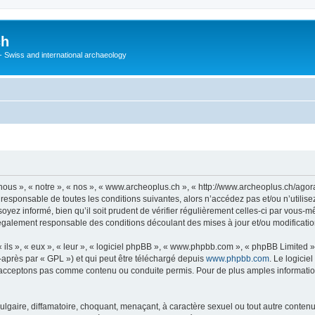
ch
 - Swiss and international archaeology
ous », « notre », « nos », « www.archeoplus.ch », « http://www.archeoplus.ch/ago
 responsable de toutes les conditions suivantes, alors n’accédez pas et/ou n’utili
yez informé, bien qu’il soit prudent de vérifier régulièrement celles-ci par vous-m
également responsable des conditions découlant des mises à jour et/ou modificatio
ls », « eux », « leur », « logiciel phpBB », « www.phpbb.com », « phpBB Limited »,
-après par « GPL ») et qui peut être téléchargé depuis
www.phpbb.com
. Le logicie
acceptons pas comme contenu ou conduite permis. Pour de plus amples informations
lgaire, diffamatoire, choquant, menaçant, à caractère sexuel ou tout autre contenu 