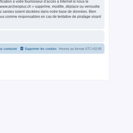
ation à votre fournisseur d’accès à Internet si nous le
www.archeoplus.ch » supprime, modifie, déplace ou verrouille
ez saisies soient stockées dans notre base de données. Bien
enus comme responsables en cas de tentative de piratage visant
s contacter
Supprimer les cookies
Heures au format
UTC+02:00