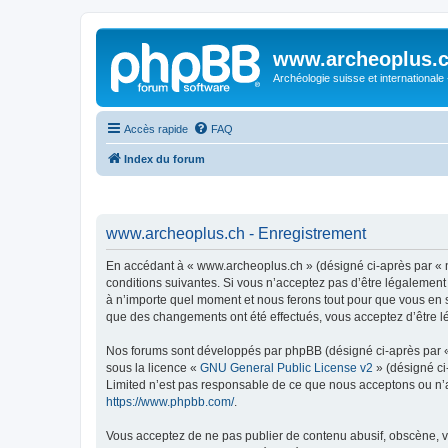
www.archeoplus.
Archéologie suisse et internationale
Accès rapide
FAQ
Index du forum
www.archeoplus.ch - Enregistrement
En accédant à « www.archeoplus.ch » (désigné ci-après par « n
conditions suivantes. Si vous n’acceptez pas d’être légalement
à n’importe quel moment et nous ferons tout pour que vous en so
que des changements ont été effectués, vous acceptez d’être l
Nos forums sont développés par phpBB (désigné ci-après par « i
sous la licence «
GNU General Public License v2
» (désigné ci
Limited n’est pas responsable de ce que nous acceptons ou n’
https://www.phpbb.com/
.
Vous acceptez de ne pas publier de contenu abusif, obscène, vu