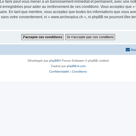
 Le faire peut vous mener à un bannissement immédiat et permanent, avec une notific
 enregistrées pour aider au renforcement de ces conditions. Vous acceptez que « 
saire. En tant que membre, vous acceptez que toutes les informations que vous av
ie sans votre consentement, ni « www.archeoplus.ch », ni phpBB ne pourront être t
Nou
Développé par
phpBB
® Forum Software © phpBB Limited
Traduit par
phpBB-fr.com
Confidentialité
|
Conditions