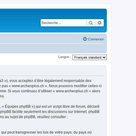
Rechercher
Recherche avancé
Connexion
Langue :
ra3 »), vous acceptez d’être légalement responsable des
sez pas « www.archeoplus.ch ». Nous pouvons modifier celles-ci
ême. Si vous continuez d’utiliser « www.archeoplus.ch » alors
ns.
 « Équipes phpBB ») qui est un script libre de forum, déclaré
l phpBB facilite seulement les discussions sur Internet. phpBB
 au sujet de phpBB, veuillez consulter :
qui peut transgresser les lois de votre pays, du pays où