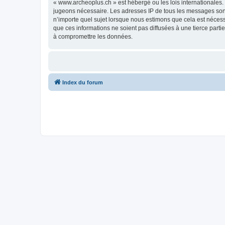
« www.archeoplus.ch » est hébergé ou les lois internationales.
jugeons nécessaire. Les adresses IP de tous les messages sont
n’importe quel sujet lorsque nous estimons que cela est néces
que ces informations ne soient pas diffusées à une tierce part
à compromettre les données.
Index du forum