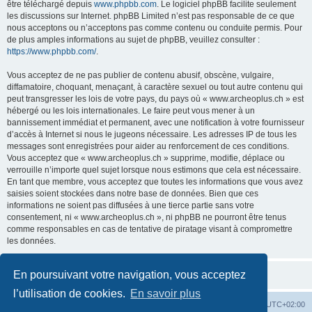
être téléchargé depuis
www.phpbb.com
. Le logiciel phpBB facilite seulement
les discussions sur Internet. phpBB Limited n’est pas responsable de ce que
nous acceptons ou n’acceptons pas comme contenu ou conduite permis. Pour
de plus amples informations au sujet de phpBB, veuillez consulter :
https://www.phpbb.com/
.
Vous acceptez de ne pas publier de contenu abusif, obscène, vulgaire,
diffamatoire, choquant, menaçant, à caractère sexuel ou tout autre contenu qui
peut transgresser les lois de votre pays, du pays où « www.archeoplus.ch » est
hébergé ou les lois internationales. Le faire peut vous mener à un
bannissement immédiat et permanent, avec une notification à votre fournisseur
d’accès à Internet si nous le jugeons nécessaire. Les adresses IP de tous les
messages sont enregistrées pour aider au renforcement de ces conditions.
Vous acceptez que « www.archeoplus.ch » supprime, modifie, déplace ou
verrouille n’importe quel sujet lorsque nous estimons que cela est nécessaire.
En tant que membre, vous acceptez que toutes les informations que vous avez
saisies soient stockées dans notre base de données. Bien que ces
informations ne soient pas diffusées à une tierce partie sans votre
consentement, ni « www.archeoplus.ch », ni phpBB ne pourront être tenus
comme responsables en cas de tentative de piratage visant à compromettre
les données.
En poursuivant votre navigation, vous acceptez
l’utilisation de cookies.
En savoir plus
Index du forum
Heures au format
UTC+02:00