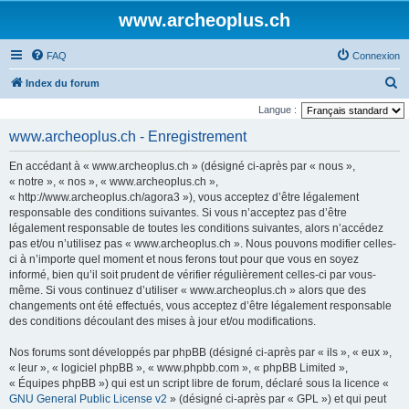
www.archeoplus.ch
FAQ
Connexion
R
Index du forum
e
Langue :
c
www.archeoplus.ch - Enregistrement
h
En accédant à « www.archeoplus.ch » (désigné ci-après par « nous »,
e
« notre », « nos », « www.archeoplus.ch »,
r
« http://www.archeoplus.ch/agora3 »), vous acceptez d’être légalement
responsable des conditions suivantes. Si vous n’acceptez pas d’être
c
légalement responsable de toutes les conditions suivantes, alors n’accédez
h
pas et/ou n’utilisez pas « www.archeoplus.ch ». Nous pouvons modifier celles-
e
ci à n’importe quel moment et nous ferons tout pour que vous en soyez
informé, bien qu’il soit prudent de vérifier régulièrement celles-ci par vous-
r
même. Si vous continuez d’utiliser « www.archeoplus.ch » alors que des
changements ont été effectués, vous acceptez d’être légalement responsable
des conditions découlant des mises à jour et/ou modifications.
Nos forums sont développés par phpBB (désigné ci-après par « ils », « eux »,
« leur », « logiciel phpBB », « www.phpbb.com », « phpBB Limited »,
« Équipes phpBB ») qui est un script libre de forum, déclaré sous la licence «
GNU General Public License v2
» (désigné ci-après par « GPL ») et qui peut