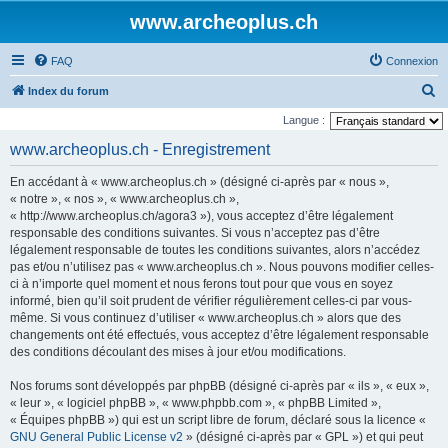
www.archeoplus.ch
FAQ
Connexion
R
Index du forum
e
Langue :
c
www.archeoplus.ch - Enregistrement
h
En accédant à « www.archeoplus.ch » (désigné ci-après par « nous »,
e
« notre », « nos », « www.archeoplus.ch »,
r
« http://www.archeoplus.ch/agora3 »), vous acceptez d’être légalement
responsable des conditions suivantes. Si vous n’acceptez pas d’être
c
légalement responsable de toutes les conditions suivantes, alors n’accédez
h
pas et/ou n’utilisez pas « www.archeoplus.ch ». Nous pouvons modifier celles-
e
ci à n’importe quel moment et nous ferons tout pour que vous en soyez
informé, bien qu’il soit prudent de vérifier régulièrement celles-ci par vous-
r
même. Si vous continuez d’utiliser « www.archeoplus.ch » alors que des
changements ont été effectués, vous acceptez d’être légalement responsable
des conditions découlant des mises à jour et/ou modifications.
Nos forums sont développés par phpBB (désigné ci-après par « ils », « eux »,
« leur », « logiciel phpBB », « www.phpbb.com », « phpBB Limited »,
« Équipes phpBB ») qui est un script libre de forum, déclaré sous la licence «
GNU General Public License v2
» (désigné ci-après par « GPL ») et qui peut