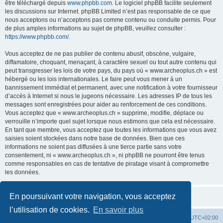
être téléchargé depuis
www.phpbb.com
. Le logiciel phpBB facilite seulement
les discussions sur Internet. phpBB Limited n’est pas responsable de ce que
nous acceptons ou n’acceptons pas comme contenu ou conduite permis. Pour
de plus amples informations au sujet de phpBB, veuillez consulter :
https://www.phpbb.com/
.
Vous acceptez de ne pas publier de contenu abusif, obscène, vulgaire,
diffamatoire, choquant, menaçant, à caractère sexuel ou tout autre contenu qui
peut transgresser les lois de votre pays, du pays où « www.archeoplus.ch » est
hébergé ou les lois internationales. Le faire peut vous mener à un
bannissement immédiat et permanent, avec une notification à votre fournisseur
d’accès à Internet si nous le jugeons nécessaire. Les adresses IP de tous les
messages sont enregistrées pour aider au renforcement de ces conditions.
Vous acceptez que « www.archeoplus.ch » supprime, modifie, déplace ou
verrouille n’importe quel sujet lorsque nous estimons que cela est nécessaire.
En tant que membre, vous acceptez que toutes les informations que vous avez
saisies soient stockées dans notre base de données. Bien que ces
informations ne soient pas diffusées à une tierce partie sans votre
consentement, ni « www.archeoplus.ch », ni phpBB ne pourront être tenus
comme responsables en cas de tentative de piratage visant à compromettre
les données.
En poursuivant votre navigation, vous acceptez
l’utilisation de cookies.
En savoir plus
Index du forum
Heures au format
UTC+02:00