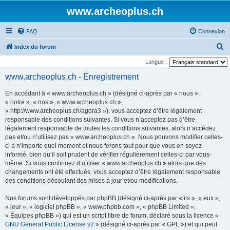
www.archeoplus.ch
FAQ
Connexion
R
Index du forum
e
Langue :
c
www.archeoplus.ch - Enregistrement
h
En accédant à « www.archeoplus.ch » (désigné ci-après par « nous »,
e
« notre », « nos », « www.archeoplus.ch »,
r
« http://www.archeoplus.ch/agora3 »), vous acceptez d’être légalement
responsable des conditions suivantes. Si vous n’acceptez pas d’être
c
légalement responsable de toutes les conditions suivantes, alors n’accédez
h
pas et/ou n’utilisez pas « www.archeoplus.ch ». Nous pouvons modifier celles-
e
ci à n’importe quel moment et nous ferons tout pour que vous en soyez
informé, bien qu’il soit prudent de vérifier régulièrement celles-ci par vous-
r
même. Si vous continuez d’utiliser « www.archeoplus.ch » alors que des
changements ont été effectués, vous acceptez d’être légalement responsable
des conditions découlant des mises à jour et/ou modifications.
Nos forums sont développés par phpBB (désigné ci-après par « ils », « eux »,
« leur », « logiciel phpBB », « www.phpbb.com », « phpBB Limited »,
« Équipes phpBB ») qui est un script libre de forum, déclaré sous la licence «
GNU General Public License v2
» (désigné ci-après par « GPL ») et qui peut