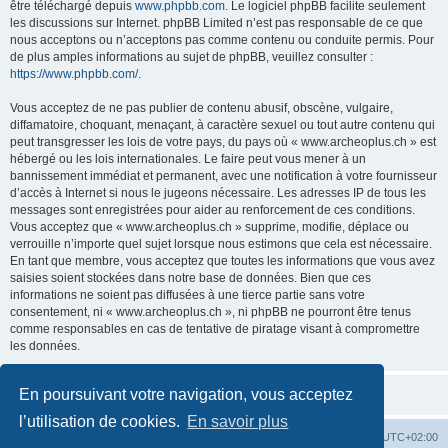
être téléchargé depuis
www.phpbb.com
. Le logiciel phpBB facilite seulement
les discussions sur Internet. phpBB Limited n’est pas responsable de ce que
nous acceptons ou n’acceptons pas comme contenu ou conduite permis. Pour
de plus amples informations au sujet de phpBB, veuillez consulter :
https://www.phpbb.com/
.
Vous acceptez de ne pas publier de contenu abusif, obscène, vulgaire,
diffamatoire, choquant, menaçant, à caractère sexuel ou tout autre contenu qui
peut transgresser les lois de votre pays, du pays où « www.archeoplus.ch » est
hébergé ou les lois internationales. Le faire peut vous mener à un
bannissement immédiat et permanent, avec une notification à votre fournisseur
d’accès à Internet si nous le jugeons nécessaire. Les adresses IP de tous les
messages sont enregistrées pour aider au renforcement de ces conditions.
Vous acceptez que « www.archeoplus.ch » supprime, modifie, déplace ou
verrouille n’importe quel sujet lorsque nous estimons que cela est nécessaire.
En tant que membre, vous acceptez que toutes les informations que vous avez
saisies soient stockées dans notre base de données. Bien que ces
informations ne soient pas diffusées à une tierce partie sans votre
consentement, ni « www.archeoplus.ch », ni phpBB ne pourront être tenus
comme responsables en cas de tentative de piratage visant à compromettre
les données.
En poursuivant votre navigation, vous acceptez
l’utilisation de cookies.
En savoir plus
Index du forum
Heures au format
UTC+02:00