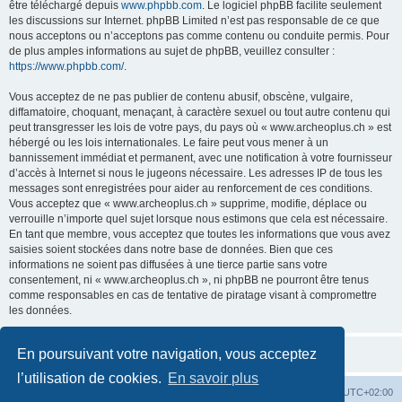
être téléchargé depuis
www.phpbb.com
. Le logiciel phpBB facilite seulement
les discussions sur Internet. phpBB Limited n’est pas responsable de ce que
nous acceptons ou n’acceptons pas comme contenu ou conduite permis. Pour
de plus amples informations au sujet de phpBB, veuillez consulter :
https://www.phpbb.com/
.
Vous acceptez de ne pas publier de contenu abusif, obscène, vulgaire,
diffamatoire, choquant, menaçant, à caractère sexuel ou tout autre contenu qui
peut transgresser les lois de votre pays, du pays où « www.archeoplus.ch » est
hébergé ou les lois internationales. Le faire peut vous mener à un
bannissement immédiat et permanent, avec une notification à votre fournisseur
d’accès à Internet si nous le jugeons nécessaire. Les adresses IP de tous les
messages sont enregistrées pour aider au renforcement de ces conditions.
Vous acceptez que « www.archeoplus.ch » supprime, modifie, déplace ou
verrouille n’importe quel sujet lorsque nous estimons que cela est nécessaire.
En tant que membre, vous acceptez que toutes les informations que vous avez
saisies soient stockées dans notre base de données. Bien que ces
informations ne soient pas diffusées à une tierce partie sans votre
consentement, ni « www.archeoplus.ch », ni phpBB ne pourront être tenus
comme responsables en cas de tentative de piratage visant à compromettre
les données.
En poursuivant votre navigation, vous acceptez
l’utilisation de cookies.
En savoir plus
Index du forum
Heures au format
UTC+02:00