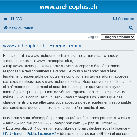
www.archeoplus.ch
FAQ
Connexion
R
Index du forum
e
Langue :
c
www.archeoplus.ch - Enregistrement
h
En accédant à « www.archeoplus.ch » (désigné ci-après par « nous »,
e
« notre », « nos », « www.archeoplus.ch »,
r
« http://www.archeoplus.ch/agora3 »), vous acceptez d’être légalement
responsable des conditions suivantes. Si vous n’acceptez pas d’être
c
légalement responsable de toutes les conditions suivantes, alors n’accédez
h
pas et/ou n’utilisez pas « www.archeoplus.ch ». Nous pouvons modifier celles-
e
ci à n’importe quel moment et nous ferons tout pour que vous en soyez
informé, bien qu’il soit prudent de vérifier régulièrement celles-ci par vous-
r
même. Si vous continuez d’utiliser « www.archeoplus.ch » alors que des
changements ont été effectués, vous acceptez d’être légalement responsable
des conditions découlant des mises à jour et/ou modifications.
Nos forums sont développés par phpBB (désigné ci-après par « ils », « eux »,
« leur », « logiciel phpBB », « www.phpbb.com », « phpBB Limited »,
« Équipes phpBB ») qui est un script libre de forum, déclaré sous la licence «
GNU General Public License v2
» (désigné ci-après par « GPL ») et qui peut