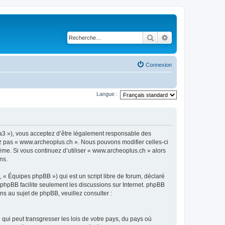
Rechercher
Recherche avancé
Connexion
Langue :
ra3 »), vous acceptez d’être légalement responsable des
sez pas « www.archeoplus.ch ». Nous pouvons modifier celles-ci
ême. Si vous continuez d’utiliser « www.archeoplus.ch » alors
ns.
 « Équipes phpBB ») qui est un script libre de forum, déclaré
l phpBB facilite seulement les discussions sur Internet. phpBB
 au sujet de phpBB, veuillez consulter :
qui peut transgresser les lois de votre pays, du pays où