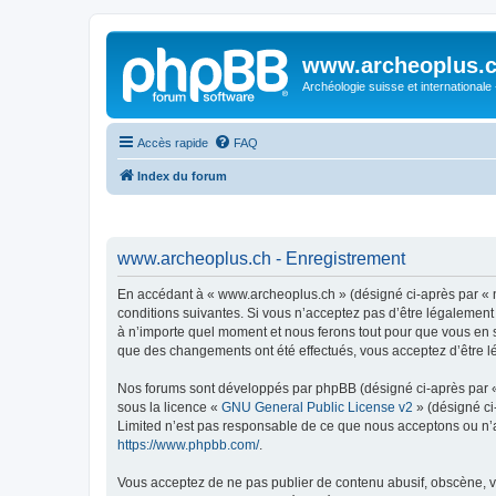
www.archeoplus.
Archéologie suisse et internationale
Accès rapide
FAQ
Index du forum
www.archeoplus.ch - Enregistrement
En accédant à « www.archeoplus.ch » (désigné ci-après par « n
conditions suivantes. Si vous n’acceptez pas d’être légalement
à n’importe quel moment et nous ferons tout pour que vous en so
que des changements ont été effectués, vous acceptez d’être l
Nos forums sont développés par phpBB (désigné ci-après par « i
sous la licence «
GNU General Public License v2
» (désigné ci
Limited n’est pas responsable de ce que nous acceptons ou n’
https://www.phpbb.com/
.
Vous acceptez de ne pas publier de contenu abusif, obscène, vu