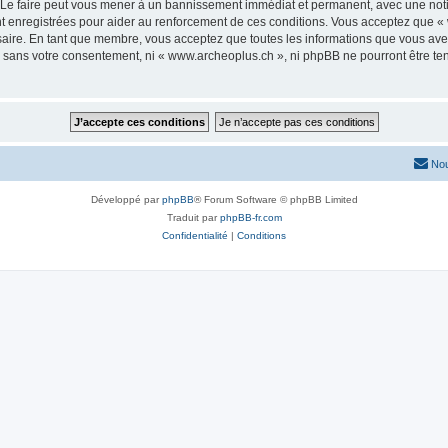
 Le faire peut vous mener à un bannissement immédiat et permanent, avec une notific
 enregistrées pour aider au renforcement de ces conditions. Vous acceptez que « 
saire. En tant que membre, vous acceptez que toutes les informations que vous av
ie sans votre consentement, ni « www.archeoplus.ch », ni phpBB ne pourront être t
Nou
Développé par
phpBB
® Forum Software © phpBB Limited
Traduit par
phpBB-fr.com
Confidentialité
|
Conditions