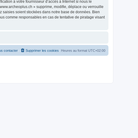
ation à votre fournisseur d’accès à Internet si nous le
www.archeoplus.ch » supprime, modifie, déplace ou verrouille
ez saisies soient stockées dans notre base de données. Bien
enus comme responsables en cas de tentative de piratage visant
s contacter
Supprimer les cookies
Heures au format
UTC+02:00