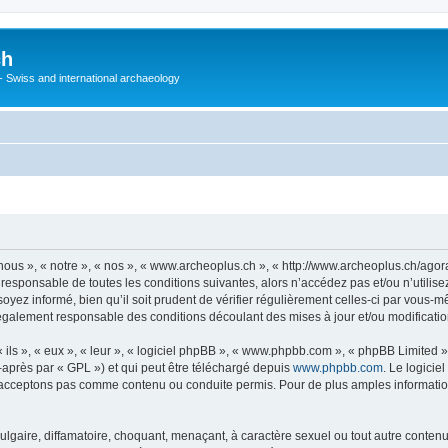
ch
 - Swiss and international archaeology
ous », « notre », « nos », « www.archeoplus.ch », « http://www.archeoplus.ch/ago
 responsable de toutes les conditions suivantes, alors n’accédez pas et/ou n’utili
yez informé, bien qu’il soit prudent de vérifier régulièrement celles-ci par vous-m
également responsable des conditions découlant des mises à jour et/ou modificatio
ls », « eux », « leur », « logiciel phpBB », « www.phpbb.com », « phpBB Limited »,
-après par « GPL ») et qui peut être téléchargé depuis
www.phpbb.com
. Le logicie
acceptons pas comme contenu ou conduite permis. Pour de plus amples informations
lgaire, diffamatoire, choquant, menaçant, à caractère sexuel ou tout autre contenu 