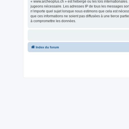
« www.archeoplus.ch » est hébergé ou les lois internationales.
jugeons nécessaire. Les adresses IP de tous les messages sont
n’importe quel sujet lorsque nous estimons que cela est néces
que ces informations ne soient pas diffusées à une tierce part
à compromettre les données.
Index du forum