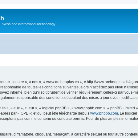
ch
 - Swiss and international archaeology
ous », « notre », « nos », « www.archeoplus.ch », « http://www.archeoplus.ch/ago
 responsable de toutes les conditions suivantes, alors n’accédez pas et/ou n’utili
yez informé, bien qu’il soit prudent de vérifier régulièrement celles-ci par vous-m
également responsable des conditions découlant des mises à jour et/ou modificatio
ls », « eux », « leur », « logiciel phpBB », « www.phpbb.com », « phpBB Limited »,
-après par « GPL ») et qui peut être téléchargé depuis
www.phpbb.com
. Le logicie
acceptons pas comme contenu ou conduite permis. Pour de plus amples informations
lgaire, diffamatoire, choquant, menaçant, à caractère sexuel ou tout autre contenu 