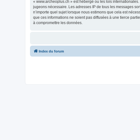
« www.archeoplus.ch » est hébergé ou les lois internationales.
jugeons nécessaire. Les adresses IP de tous les messages sont
n’importe quel sujet lorsque nous estimons que cela est néces
que ces informations ne soient pas diffusées à une tierce part
à compromettre les données.
Index du forum