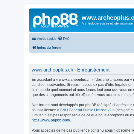
www.archeoplus.
Archéologie suisse et internationale
Accès rapide
FAQ
Index du forum
www.archeoplus.ch - Enregistrement
En accédant à « www.archeoplus.ch » (désigné ci-après par « n
conditions suivantes. Si vous n’acceptez pas d’être légalement
à n’importe quel moment et nous ferons tout pour que vous en so
que des changements ont été effectués, vous acceptez d’être l
Nos forums sont développés par phpBB (désigné ci-après par « i
sous la licence «
GNU General Public License v2
» (désigné ci
Limited n’est pas responsable de ce que nous acceptons ou n’
https://www.phpbb.com/
.
Vous acceptez de ne pas publier de contenu abusif, obscène, vu