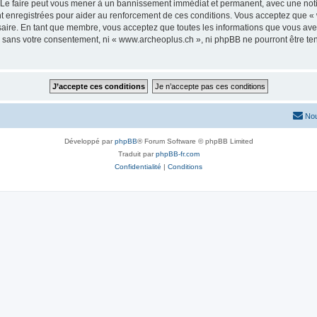
 Le faire peut vous mener à un bannissement immédiat et permanent, avec une notific
 enregistrées pour aider au renforcement de ces conditions. Vous acceptez que « 
saire. En tant que membre, vous acceptez que toutes les informations que vous av
ie sans votre consentement, ni « www.archeoplus.ch », ni phpBB ne pourront être t
Nou
Développé par
phpBB
® Forum Software © phpBB Limited
Traduit par
phpBB-fr.com
Confidentialité
|
Conditions