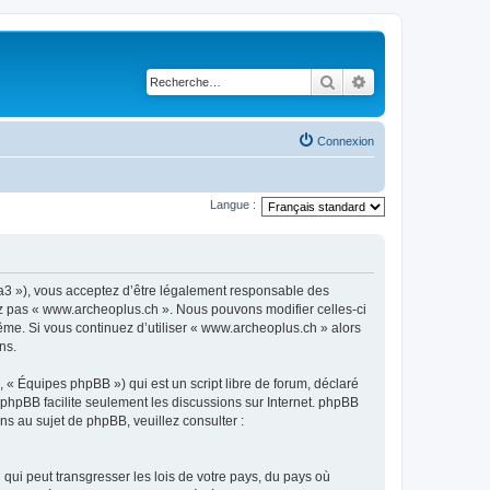
Rechercher
Recherche avancé
Connexion
Langue :
ra3 »), vous acceptez d’être légalement responsable des
sez pas « www.archeoplus.ch ». Nous pouvons modifier celles-ci
ême. Si vous continuez d’utiliser « www.archeoplus.ch » alors
ns.
 « Équipes phpBB ») qui est un script libre de forum, déclaré
l phpBB facilite seulement les discussions sur Internet. phpBB
 au sujet de phpBB, veuillez consulter :
qui peut transgresser les lois de votre pays, du pays où