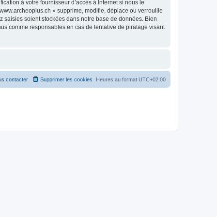
ation à votre fournisseur d’accès à Internet si nous le
www.archeoplus.ch » supprime, modifie, déplace ou verrouille
ez saisies soient stockées dans notre base de données. Bien
enus comme responsables en cas de tentative de piratage visant
s contacter
Supprimer les cookies
Heures au format
UTC+02:00