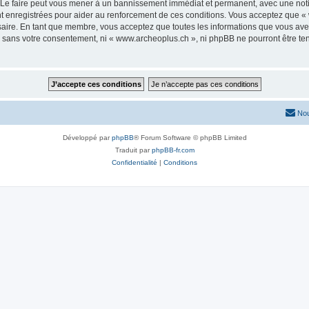
 Le faire peut vous mener à un bannissement immédiat et permanent, avec une notific
 enregistrées pour aider au renforcement de ces conditions. Vous acceptez que « 
saire. En tant que membre, vous acceptez que toutes les informations que vous av
ie sans votre consentement, ni « www.archeoplus.ch », ni phpBB ne pourront être t
Nou
Développé par
phpBB
® Forum Software © phpBB Limited
Traduit par
phpBB-fr.com
Confidentialité
|
Conditions