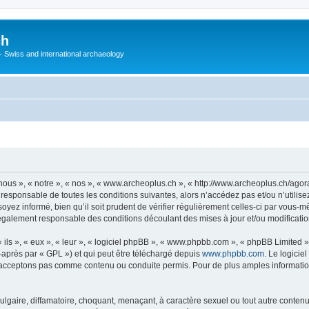
ch
 - Swiss and international archaeology
ous », « notre », « nos », « www.archeoplus.ch », « http://www.archeoplus.ch/ago
 responsable de toutes les conditions suivantes, alors n’accédez pas et/ou n’utili
yez informé, bien qu’il soit prudent de vérifier régulièrement celles-ci par vous-m
également responsable des conditions découlant des mises à jour et/ou modificatio
ls », « eux », « leur », « logiciel phpBB », « www.phpbb.com », « phpBB Limited »,
-après par « GPL ») et qui peut être téléchargé depuis
www.phpbb.com
. Le logicie
acceptons pas comme contenu ou conduite permis. Pour de plus amples informations
lgaire, diffamatoire, choquant, menaçant, à caractère sexuel ou tout autre contenu 