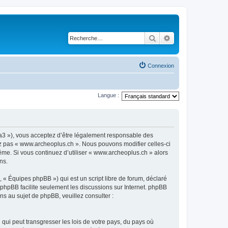
Rechercher
Recherche avancé
Connexion
Langue :
ra3 »), vous acceptez d’être légalement responsable des
sez pas « www.archeoplus.ch ». Nous pouvons modifier celles-ci
ême. Si vous continuez d’utiliser « www.archeoplus.ch » alors
ns.
 « Équipes phpBB ») qui est un script libre de forum, déclaré
l phpBB facilite seulement les discussions sur Internet. phpBB
 au sujet de phpBB, veuillez consulter :
qui peut transgresser les lois de votre pays, du pays où