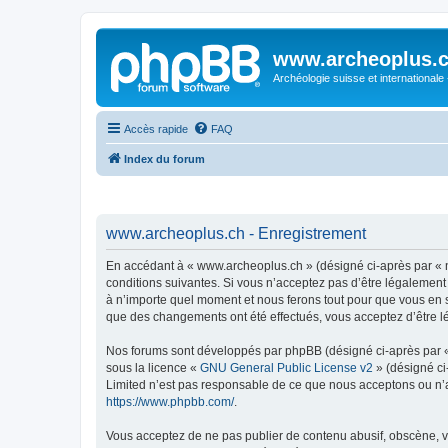
www.archeoplus.
Archéologie suisse et internationale
Accès rapide
FAQ
Index du forum
www.archeoplus.ch - Enregistrement
En accédant à « www.archeoplus.ch » (désigné ci-après par « n
conditions suivantes. Si vous n’acceptez pas d’être légalement
à n’importe quel moment et nous ferons tout pour que vous en so
que des changements ont été effectués, vous acceptez d’être l
Nos forums sont développés par phpBB (désigné ci-après par « i
sous la licence «
GNU General Public License v2
» (désigné ci
Limited n’est pas responsable de ce que nous acceptons ou n’
https://www.phpbb.com/
.
Vous acceptez de ne pas publier de contenu abusif, obscène, vu