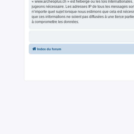
« www.archeoplus.ch » est hébergé ou les lois internationales.
jugeons nécessaire. Les adresses IP de tous les messages sont
n’importe quel sujet lorsque nous estimons que cela est néces
que ces informations ne soient pas diffusées à une tierce part
à compromettre les données.
Index du forum