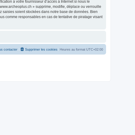
ation à votre fournisseur d’accès à Internet si nous le
www.archeoplus.ch » supprime, modifie, déplace ou verrouille
ez saisies soient stockées dans notre base de données. Bien
enus comme responsables en cas de tentative de piratage visant
s contacter
Supprimer les cookies
Heures au format
UTC+02:00