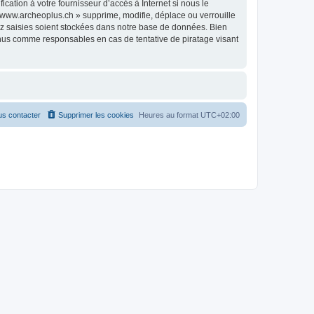
ation à votre fournisseur d’accès à Internet si nous le
www.archeoplus.ch » supprime, modifie, déplace ou verrouille
ez saisies soient stockées dans notre base de données. Bien
enus comme responsables en cas de tentative de piratage visant
s contacter
Supprimer les cookies
Heures au format
UTC+02:00