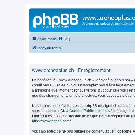
www.archeoplus.
Archéologie suisse et internationale
Accès rapide
FAQ
Index du forum
www.archeoplus.ch - Enregistrement
En accédant à « www.archeoplus.ch » (désigné ci-après par « n
conditions suivantes. Si vous n’acceptez pas d’être légalement
à n’importe quel moment et nous ferons tout pour que vous en so
que des changements ont été effectués, vous acceptez d’être l
Nos forums sont développés par phpBB (désigné ci-après par « i
sous la licence «
GNU General Public License v2
» (désigné ci
Limited n’est pas responsable de ce que nous acceptons ou n’
https://www.phpbb.com/
.
Vous acceptez de ne pas publier de contenu abusif, obscène, vu