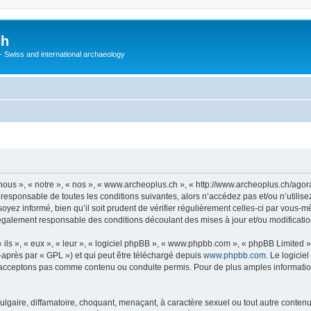
ch
 - Swiss and international archaeology
ous », « notre », « nos », « www.archeoplus.ch », « http://www.archeoplus.ch/ago
 responsable de toutes les conditions suivantes, alors n’accédez pas et/ou n’utili
yez informé, bien qu’il soit prudent de vérifier régulièrement celles-ci par vous-m
également responsable des conditions découlant des mises à jour et/ou modificatio
ls », « eux », « leur », « logiciel phpBB », « www.phpbb.com », « phpBB Limited »,
-après par « GPL ») et qui peut être téléchargé depuis
www.phpbb.com
. Le logicie
acceptons pas comme contenu ou conduite permis. Pour de plus amples informations
lgaire, diffamatoire, choquant, menaçant, à caractère sexuel ou tout autre contenu 