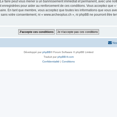
 Le faire peut vous mener à un bannissement immédiat et permanent, avec une notific
 enregistrées pour aider au renforcement de ces conditions. Vous acceptez que « 
saire. En tant que membre, vous acceptez que toutes les informations que vous av
ie sans votre consentement, ni « www.archeoplus.ch », ni phpBB ne pourront être t
Nou
Développé par
phpBB
® Forum Software © phpBB Limited
Traduit par
phpBB-fr.com
Confidentialité
|
Conditions