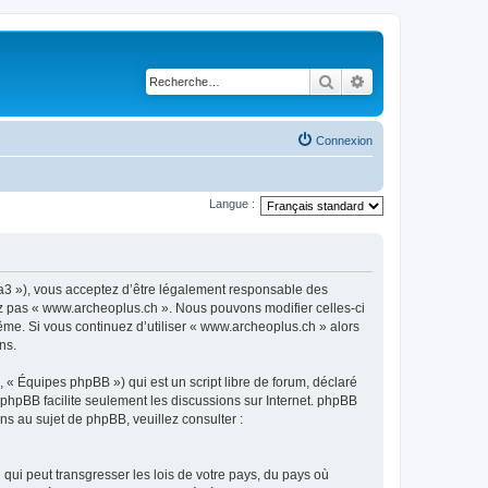
Rechercher
Recherche avancé
Connexion
Langue :
ra3 »), vous acceptez d’être légalement responsable des
sez pas « www.archeoplus.ch ». Nous pouvons modifier celles-ci
ême. Si vous continuez d’utiliser « www.archeoplus.ch » alors
ns.
 « Équipes phpBB ») qui est un script libre de forum, déclaré
l phpBB facilite seulement les discussions sur Internet. phpBB
 au sujet de phpBB, veuillez consulter :
qui peut transgresser les lois de votre pays, du pays où