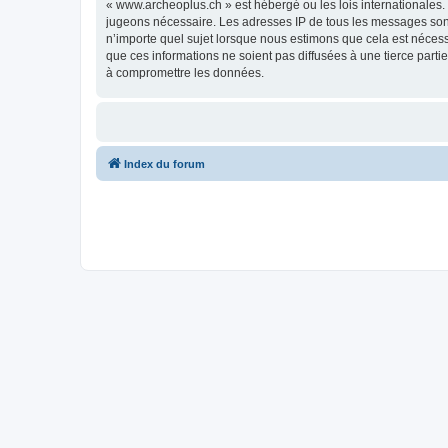
« www.archeoplus.ch » est hébergé ou les lois internationales.
jugeons nécessaire. Les adresses IP de tous les messages sont
n’importe quel sujet lorsque nous estimons que cela est néces
que ces informations ne soient pas diffusées à une tierce part
à compromettre les données.
Index du forum