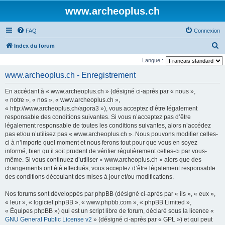
www.archeoplus.ch
FAQ
Connexion
R
Index du forum
e
Langue :
c
www.archeoplus.ch - Enregistrement
h
En accédant à « www.archeoplus.ch » (désigné ci-après par « nous »,
e
« notre », « nos », « www.archeoplus.ch »,
r
« http://www.archeoplus.ch/agora3 »), vous acceptez d’être légalement
responsable des conditions suivantes. Si vous n’acceptez pas d’être
c
légalement responsable de toutes les conditions suivantes, alors n’accédez
h
pas et/ou n’utilisez pas « www.archeoplus.ch ». Nous pouvons modifier celles-
e
ci à n’importe quel moment et nous ferons tout pour que vous en soyez
informé, bien qu’il soit prudent de vérifier régulièrement celles-ci par vous-
r
même. Si vous continuez d’utiliser « www.archeoplus.ch » alors que des
changements ont été effectués, vous acceptez d’être légalement responsable
des conditions découlant des mises à jour et/ou modifications.
Nos forums sont développés par phpBB (désigné ci-après par « ils », « eux »,
« leur », « logiciel phpBB », « www.phpbb.com », « phpBB Limited »,
« Équipes phpBB ») qui est un script libre de forum, déclaré sous la licence «
GNU General Public License v2
» (désigné ci-après par « GPL ») et qui peut