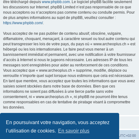
être téléchargé depuis
www.phpbb.com
. Le logiciel phpBB facilite seulement
les discussions sur Internet. phpBB Limited n’est pas responsable de ce que
nous acceptons ou n’acceptons pas comme contenu ou conduite permis. Pour
de plus amples informations au sujet de phpBB, veuillez consulter :
https://www.phpbb.com/
.
Vous acceptez de ne pas publier de contenu abusif, obscène, vulgaire,
diffamatoire, choquant, menaçant, à caractère sexuel ou tout autre contenu qui
peut transgresser les lois de votre pays, du pays où « www.archeoplus.ch » est
hébergé ou les lois internationales. Le faire peut vous mener à un
bannissement immédiat et permanent, avec une notification à votre fournisseur
d’accès à Internet si nous le jugeons nécessaire. Les adresses IP de tous les
messages sont enregistrées pour aider au renforcement de ces conditions.
Vous acceptez que « www.archeoplus.ch » supprime, modifie, déplace ou
verrouille n’importe quel sujet lorsque nous estimons que cela est nécessaire.
En tant que membre, vous acceptez que toutes les informations que vous avez
saisies soient stockées dans notre base de données. Bien que ces
informations ne soient pas diffusées à une tierce partie sans votre
consentement, ni « www.archeoplus.ch », ni phpBB ne pourront être tenus
comme responsables en cas de tentative de piratage visant à compromettre
les données.
En poursuivant votre navigation, vous acceptez
l’utilisation de cookies.
En savoir plus
Index du forum
Heures au format
UTC+02:00