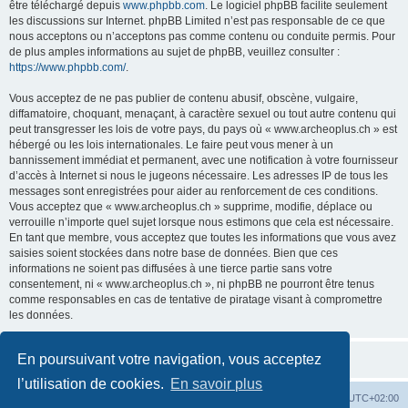
être téléchargé depuis
www.phpbb.com
. Le logiciel phpBB facilite seulement
les discussions sur Internet. phpBB Limited n’est pas responsable de ce que
nous acceptons ou n’acceptons pas comme contenu ou conduite permis. Pour
de plus amples informations au sujet de phpBB, veuillez consulter :
https://www.phpbb.com/
.
Vous acceptez de ne pas publier de contenu abusif, obscène, vulgaire,
diffamatoire, choquant, menaçant, à caractère sexuel ou tout autre contenu qui
peut transgresser les lois de votre pays, du pays où « www.archeoplus.ch » est
hébergé ou les lois internationales. Le faire peut vous mener à un
bannissement immédiat et permanent, avec une notification à votre fournisseur
d’accès à Internet si nous le jugeons nécessaire. Les adresses IP de tous les
messages sont enregistrées pour aider au renforcement de ces conditions.
Vous acceptez que « www.archeoplus.ch » supprime, modifie, déplace ou
verrouille n’importe quel sujet lorsque nous estimons que cela est nécessaire.
En tant que membre, vous acceptez que toutes les informations que vous avez
saisies soient stockées dans notre base de données. Bien que ces
informations ne soient pas diffusées à une tierce partie sans votre
consentement, ni « www.archeoplus.ch », ni phpBB ne pourront être tenus
comme responsables en cas de tentative de piratage visant à compromettre
les données.
En poursuivant votre navigation, vous acceptez
l’utilisation de cookies.
En savoir plus
Index du forum
Heures au format
UTC+02:00