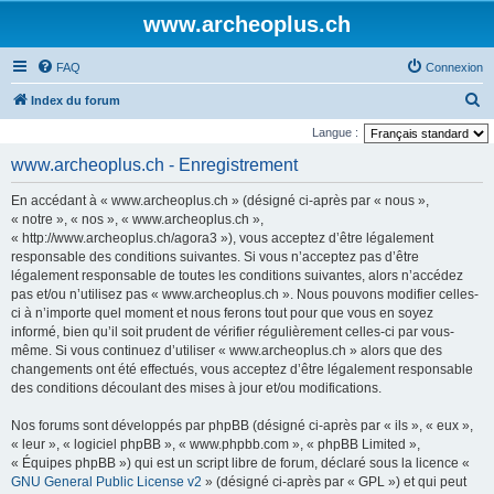
www.archeoplus.ch
FAQ
Connexion
R
Index du forum
e
Langue :
c
www.archeoplus.ch - Enregistrement
h
En accédant à « www.archeoplus.ch » (désigné ci-après par « nous »,
e
« notre », « nos », « www.archeoplus.ch »,
r
« http://www.archeoplus.ch/agora3 »), vous acceptez d’être légalement
responsable des conditions suivantes. Si vous n’acceptez pas d’être
c
légalement responsable de toutes les conditions suivantes, alors n’accédez
h
pas et/ou n’utilisez pas « www.archeoplus.ch ». Nous pouvons modifier celles-
e
ci à n’importe quel moment et nous ferons tout pour que vous en soyez
informé, bien qu’il soit prudent de vérifier régulièrement celles-ci par vous-
r
même. Si vous continuez d’utiliser « www.archeoplus.ch » alors que des
changements ont été effectués, vous acceptez d’être légalement responsable
des conditions découlant des mises à jour et/ou modifications.
Nos forums sont développés par phpBB (désigné ci-après par « ils », « eux »,
« leur », « logiciel phpBB », « www.phpbb.com », « phpBB Limited »,
« Équipes phpBB ») qui est un script libre de forum, déclaré sous la licence «
GNU General Public License v2
» (désigné ci-après par « GPL ») et qui peut