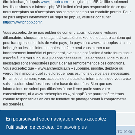
être téléchargé depuis
www.phpbb.com
. Le logiciel phpBB facilite seulement
les discussions sur Internet. phpBB Limited n’est pas responsable de ce que
nous acceptons ou n’acceptons pas comme contenu ou conduite permis. Pour
de plus amples informations au sujet de phpBB, veuillez consulter :
https://www.phpbb.com/
.
Vous acceptez de ne pas publier de contenu abusif, obscène, vulgaire,
diffamatoire, choquant, menaçant, à caractère sexuel ou tout autre contenu qui
peut transgresser les lois de votre pays, du pays où « www.archeoplus.ch » est
hébergé ou les lois internationales. Le faire peut vous mener à un
bannissement immédiat et permanent, avec une notification à votre fournisseur
d’accès à Internet si nous le jugeons nécessaire. Les adresses IP de tous les
messages sont enregistrées pour aider au renforcement de ces conditions.
Vous acceptez que « www.archeoplus.ch » supprime, modifie, déplace ou
verrouille n’importe quel sujet lorsque nous estimons que cela est nécessaire.
En tant que membre, vous acceptez que toutes les informations que vous avez
saisies soient stockées dans notre base de données. Bien que ces
informations ne soient pas diffusées à une tierce partie sans votre
consentement, ni « www.archeoplus.ch », ni phpBB ne pourront être tenus
comme responsables en cas de tentative de piratage visant à compromettre
les données.
En poursuivant votre navigation, vous acceptez
l’utilisation de cookies.
En savoir plus
Index du forum
Heures au format
UTC+02:00