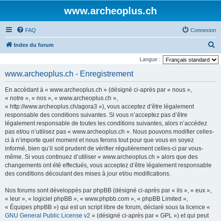
www.archeoplus.ch
FAQ
Connexion
R
Index du forum
e
Langue :
c
www.archeoplus.ch - Enregistrement
h
En accédant à « www.archeoplus.ch » (désigné ci-après par « nous »,
e
« notre », « nos », « www.archeoplus.ch »,
r
« http://www.archeoplus.ch/agora3 »), vous acceptez d’être légalement
responsable des conditions suivantes. Si vous n’acceptez pas d’être
c
légalement responsable de toutes les conditions suivantes, alors n’accédez
h
pas et/ou n’utilisez pas « www.archeoplus.ch ». Nous pouvons modifier celles-
e
ci à n’importe quel moment et nous ferons tout pour que vous en soyez
informé, bien qu’il soit prudent de vérifier régulièrement celles-ci par vous-
r
même. Si vous continuez d’utiliser « www.archeoplus.ch » alors que des
changements ont été effectués, vous acceptez d’être légalement responsable
des conditions découlant des mises à jour et/ou modifications.
Nos forums sont développés par phpBB (désigné ci-après par « ils », « eux »,
« leur », « logiciel phpBB », « www.phpbb.com », « phpBB Limited »,
« Équipes phpBB ») qui est un script libre de forum, déclaré sous la licence «
GNU General Public License v2
» (désigné ci-après par « GPL ») et qui peut