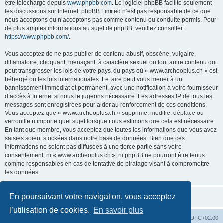
être téléchargé depuis
www.phpbb.com
. Le logiciel phpBB facilite seulement
les discussions sur Internet. phpBB Limited n’est pas responsable de ce que
nous acceptons ou n’acceptons pas comme contenu ou conduite permis. Pour
de plus amples informations au sujet de phpBB, veuillez consulter :
https://www.phpbb.com/
.
Vous acceptez de ne pas publier de contenu abusif, obscène, vulgaire,
diffamatoire, choquant, menaçant, à caractère sexuel ou tout autre contenu qui
peut transgresser les lois de votre pays, du pays où « www.archeoplus.ch » est
hébergé ou les lois internationales. Le faire peut vous mener à un
bannissement immédiat et permanent, avec une notification à votre fournisseur
d’accès à Internet si nous le jugeons nécessaire. Les adresses IP de tous les
messages sont enregistrées pour aider au renforcement de ces conditions.
Vous acceptez que « www.archeoplus.ch » supprime, modifie, déplace ou
verrouille n’importe quel sujet lorsque nous estimons que cela est nécessaire.
En tant que membre, vous acceptez que toutes les informations que vous avez
saisies soient stockées dans notre base de données. Bien que ces
informations ne soient pas diffusées à une tierce partie sans votre
consentement, ni « www.archeoplus.ch », ni phpBB ne pourront être tenus
comme responsables en cas de tentative de piratage visant à compromettre
les données.
En poursuivant votre navigation, vous acceptez
l’utilisation de cookies.
En savoir plus
Index du forum
Heures au format
UTC+02:00