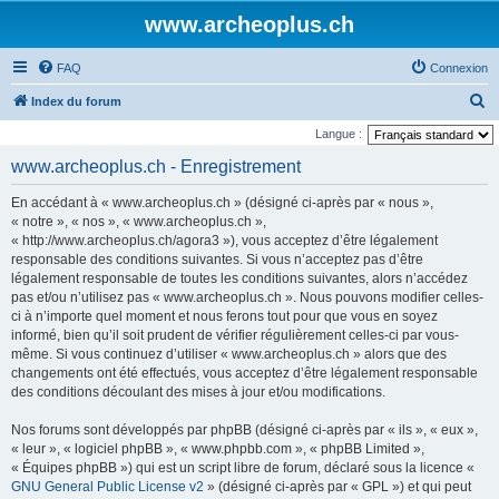
www.archeoplus.ch
FAQ
Connexion
R
Index du forum
e
Langue :
c
www.archeoplus.ch - Enregistrement
h
En accédant à « www.archeoplus.ch » (désigné ci-après par « nous »,
e
« notre », « nos », « www.archeoplus.ch »,
r
« http://www.archeoplus.ch/agora3 »), vous acceptez d’être légalement
responsable des conditions suivantes. Si vous n’acceptez pas d’être
c
légalement responsable de toutes les conditions suivantes, alors n’accédez
h
pas et/ou n’utilisez pas « www.archeoplus.ch ». Nous pouvons modifier celles-
e
ci à n’importe quel moment et nous ferons tout pour que vous en soyez
informé, bien qu’il soit prudent de vérifier régulièrement celles-ci par vous-
r
même. Si vous continuez d’utiliser « www.archeoplus.ch » alors que des
changements ont été effectués, vous acceptez d’être légalement responsable
des conditions découlant des mises à jour et/ou modifications.
Nos forums sont développés par phpBB (désigné ci-après par « ils », « eux »,
« leur », « logiciel phpBB », « www.phpbb.com », « phpBB Limited »,
« Équipes phpBB ») qui est un script libre de forum, déclaré sous la licence «
GNU General Public License v2
» (désigné ci-après par « GPL ») et qui peut