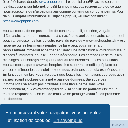
être téléchargé depuis
www.phpbb.com
. Le logiciel phpBB facilite seulement
les discussions sur Internet. phpBB Limited n’est pas responsable de ce que
nous acceptons ou n’acceptons pas comme contenu ou conduite permis. Pour
de plus amples informations au sujet de phpBB, veuillez consulter :
https://www.phpbb.com/
.
Vous acceptez de ne pas publier de contenu abusif, obscène, vulgaire,
diffamatoire, choquant, menaçant, à caractère sexuel ou tout autre contenu qui
peut transgresser les lois de votre pays, du pays où « www.archeoplus.ch » est
hébergé ou les lois internationales. Le faire peut vous mener à un
bannissement immédiat et permanent, avec une notification à votre fournisseur
d’accès à Internet si nous le jugeons nécessaire. Les adresses IP de tous les
messages sont enregistrées pour aider au renforcement de ces conditions.
Vous acceptez que « www.archeoplus.ch » supprime, modifie, déplace ou
verrouille n’importe quel sujet lorsque nous estimons que cela est nécessaire.
En tant que membre, vous acceptez que toutes les informations que vous avez
saisies soient stockées dans notre base de données. Bien que ces
informations ne soient pas diffusées à une tierce partie sans votre
consentement, ni « www.archeoplus.ch », ni phpBB ne pourront être tenus
comme responsables en cas de tentative de piratage visant à compromettre
les données.
En poursuivant votre navigation, vous acceptez
l’utilisation de cookies.
En savoir plus
Index du forum
Heures au format
UTC+02:00