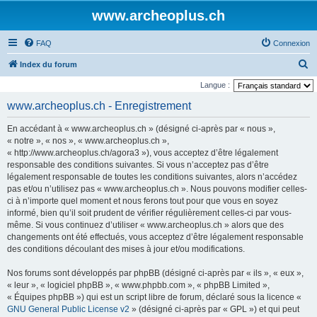
www.archeoplus.ch
FAQ
Connexion
R
Index du forum
e
Langue :
c
www.archeoplus.ch - Enregistrement
h
En accédant à « www.archeoplus.ch » (désigné ci-après par « nous »,
e
« notre », « nos », « www.archeoplus.ch »,
r
« http://www.archeoplus.ch/agora3 »), vous acceptez d’être légalement
responsable des conditions suivantes. Si vous n’acceptez pas d’être
c
légalement responsable de toutes les conditions suivantes, alors n’accédez
h
pas et/ou n’utilisez pas « www.archeoplus.ch ». Nous pouvons modifier celles-
e
ci à n’importe quel moment et nous ferons tout pour que vous en soyez
informé, bien qu’il soit prudent de vérifier régulièrement celles-ci par vous-
r
même. Si vous continuez d’utiliser « www.archeoplus.ch » alors que des
changements ont été effectués, vous acceptez d’être légalement responsable
des conditions découlant des mises à jour et/ou modifications.
Nos forums sont développés par phpBB (désigné ci-après par « ils », « eux »,
« leur », « logiciel phpBB », « www.phpbb.com », « phpBB Limited »,
« Équipes phpBB ») qui est un script libre de forum, déclaré sous la licence «
GNU General Public License v2
» (désigné ci-après par « GPL ») et qui peut