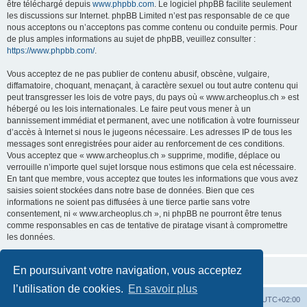
être téléchargé depuis
www.phpbb.com
. Le logiciel phpBB facilite seulement
les discussions sur Internet. phpBB Limited n’est pas responsable de ce que
nous acceptons ou n’acceptons pas comme contenu ou conduite permis. Pour
de plus amples informations au sujet de phpBB, veuillez consulter :
https://www.phpbb.com/
.
Vous acceptez de ne pas publier de contenu abusif, obscène, vulgaire,
diffamatoire, choquant, menaçant, à caractère sexuel ou tout autre contenu qui
peut transgresser les lois de votre pays, du pays où « www.archeoplus.ch » est
hébergé ou les lois internationales. Le faire peut vous mener à un
bannissement immédiat et permanent, avec une notification à votre fournisseur
d’accès à Internet si nous le jugeons nécessaire. Les adresses IP de tous les
messages sont enregistrées pour aider au renforcement de ces conditions.
Vous acceptez que « www.archeoplus.ch » supprime, modifie, déplace ou
verrouille n’importe quel sujet lorsque nous estimons que cela est nécessaire.
En tant que membre, vous acceptez que toutes les informations que vous avez
saisies soient stockées dans notre base de données. Bien que ces
informations ne soient pas diffusées à une tierce partie sans votre
consentement, ni « www.archeoplus.ch », ni phpBB ne pourront être tenus
comme responsables en cas de tentative de piratage visant à compromettre
les données.
En poursuivant votre navigation, vous acceptez
l’utilisation de cookies.
En savoir plus
Index du forum
Heures au format
UTC+02:00