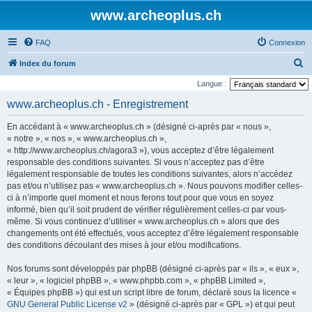
www.archeoplus.ch
FAQ
Connexion
R
Index du forum
e
Langue :
c
www.archeoplus.ch - Enregistrement
h
En accédant à « www.archeoplus.ch » (désigné ci-après par « nous »,
e
« notre », « nos », « www.archeoplus.ch »,
r
« http://www.archeoplus.ch/agora3 »), vous acceptez d’être légalement
responsable des conditions suivantes. Si vous n’acceptez pas d’être
c
légalement responsable de toutes les conditions suivantes, alors n’accédez
h
pas et/ou n’utilisez pas « www.archeoplus.ch ». Nous pouvons modifier celles-
e
ci à n’importe quel moment et nous ferons tout pour que vous en soyez
informé, bien qu’il soit prudent de vérifier régulièrement celles-ci par vous-
r
même. Si vous continuez d’utiliser « www.archeoplus.ch » alors que des
changements ont été effectués, vous acceptez d’être légalement responsable
des conditions découlant des mises à jour et/ou modifications.
Nos forums sont développés par phpBB (désigné ci-après par « ils », « eux »,
« leur », « logiciel phpBB », « www.phpbb.com », « phpBB Limited »,
« Équipes phpBB ») qui est un script libre de forum, déclaré sous la licence «
GNU General Public License v2
» (désigné ci-après par « GPL ») et qui peut