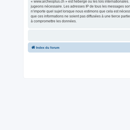
« www.archeoplus.ch » est hébergé ou les lois internationales.
jugeons nécessaire. Les adresses IP de tous les messages sont
n’importe quel sujet lorsque nous estimons que cela est néces
que ces informations ne soient pas diffusées à une tierce part
à compromettre les données.
Index du forum