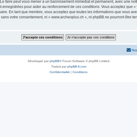
 Le faire peut vous mener à un bannissement immédiat et permanent, avec une notific
 enregistrées pour aider au renforcement de ces conditions. Vous acceptez que « 
saire. En tant que membre, vous acceptez que toutes les informations que vous av
ie sans votre consentement, ni « www.archeoplus.ch », ni phpBB ne pourront être t
Nou
Développé par
phpBB
® Forum Software © phpBB Limited
Traduit par
phpBB-fr.com
Confidentialité
|
Conditions