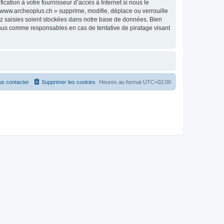
ation à votre fournisseur d’accès à Internet si nous le
www.archeoplus.ch » supprime, modifie, déplace ou verrouille
ez saisies soient stockées dans notre base de données. Bien
enus comme responsables en cas de tentative de piratage visant
s contacter
Supprimer les cookies
Heures au format
UTC+02:00