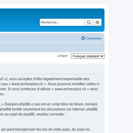
Rechercher
Recherche avancé
Connexion
Langue :
ra3 »), vous acceptez d’être légalement responsable des
sez pas « www.archeoplus.ch ». Nous pouvons modifier celles-ci
ême. Si vous continuez d’utiliser « www.archeoplus.ch » alors
ns.
 « Équipes phpBB ») qui est un script libre de forum, déclaré
l phpBB facilite seulement les discussions sur Internet. phpBB
 au sujet de phpBB, veuillez consulter :
qui peut transgresser les lois de votre pays, du pays où