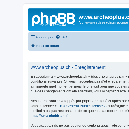
www.archeoplus.
Archéologie suisse et internationale
Accès rapide
FAQ
Index du forum
www.archeoplus.ch - Enregistrement
En accédant à « www.archeoplus.ch » (désigné ci-après par « n
conditions suivantes. Si vous n’acceptez pas d’être légalement
à n’importe quel moment et nous ferons tout pour que vous en so
que des changements ont été effectués, vous acceptez d’être l
Nos forums sont développés par phpBB (désigné ci-après par « i
sous la licence «
GNU General Public License v2
» (désigné ci
Limited n’est pas responsable de ce que nous acceptons ou n’
https://www.phpbb.com/
.
Vous acceptez de ne pas publier de contenu abusif, obscène, vu