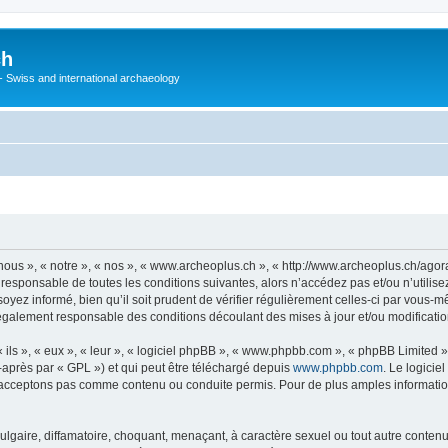
ch
 - Swiss and international archaeology
ous », « notre », « nos », « www.archeoplus.ch », « http://www.archeoplus.ch/ago
 responsable de toutes les conditions suivantes, alors n’accédez pas et/ou n’utili
yez informé, bien qu’il soit prudent de vérifier régulièrement celles-ci par vous-m
également responsable des conditions découlant des mises à jour et/ou modificatio
ls », « eux », « leur », « logiciel phpBB », « www.phpbb.com », « phpBB Limited »,
-après par « GPL ») et qui peut être téléchargé depuis
www.phpbb.com
. Le logicie
acceptons pas comme contenu ou conduite permis. Pour de plus amples informations
lgaire, diffamatoire, choquant, menaçant, à caractère sexuel ou tout autre contenu 