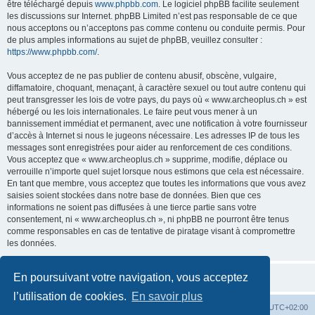
être téléchargé depuis
www.phpbb.com
. Le logiciel phpBB facilite seulement
les discussions sur Internet. phpBB Limited n’est pas responsable de ce que
nous acceptons ou n’acceptons pas comme contenu ou conduite permis. Pour
de plus amples informations au sujet de phpBB, veuillez consulter :
https://www.phpbb.com/
.
Vous acceptez de ne pas publier de contenu abusif, obscène, vulgaire,
diffamatoire, choquant, menaçant, à caractère sexuel ou tout autre contenu qui
peut transgresser les lois de votre pays, du pays où « www.archeoplus.ch » est
hébergé ou les lois internationales. Le faire peut vous mener à un
bannissement immédiat et permanent, avec une notification à votre fournisseur
d’accès à Internet si nous le jugeons nécessaire. Les adresses IP de tous les
messages sont enregistrées pour aider au renforcement de ces conditions.
Vous acceptez que « www.archeoplus.ch » supprime, modifie, déplace ou
verrouille n’importe quel sujet lorsque nous estimons que cela est nécessaire.
En tant que membre, vous acceptez que toutes les informations que vous avez
saisies soient stockées dans notre base de données. Bien que ces
informations ne soient pas diffusées à une tierce partie sans votre
consentement, ni « www.archeoplus.ch », ni phpBB ne pourront être tenus
comme responsables en cas de tentative de piratage visant à compromettre
les données.
En poursuivant votre navigation, vous acceptez
l’utilisation de cookies.
En savoir plus
Index du forum
Heures au format
UTC+02:00