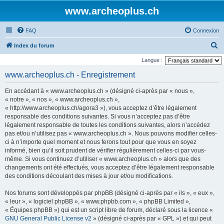
www.archeoplus.ch
FAQ
Connexion
R
Index du forum
e
Langue :
c
www.archeoplus.ch - Enregistrement
h
En accédant à « www.archeoplus.ch » (désigné ci-après par « nous »,
e
« notre », « nos », « www.archeoplus.ch »,
r
« http://www.archeoplus.ch/agora3 »), vous acceptez d’être légalement
responsable des conditions suivantes. Si vous n’acceptez pas d’être
c
légalement responsable de toutes les conditions suivantes, alors n’accédez
h
pas et/ou n’utilisez pas « www.archeoplus.ch ». Nous pouvons modifier celles-
e
ci à n’importe quel moment et nous ferons tout pour que vous en soyez
informé, bien qu’il soit prudent de vérifier régulièrement celles-ci par vous-
r
même. Si vous continuez d’utiliser « www.archeoplus.ch » alors que des
changements ont été effectués, vous acceptez d’être légalement responsable
des conditions découlant des mises à jour et/ou modifications.
Nos forums sont développés par phpBB (désigné ci-après par « ils », « eux »,
« leur », « logiciel phpBB », « www.phpbb.com », « phpBB Limited »,
« Équipes phpBB ») qui est un script libre de forum, déclaré sous la licence «
GNU General Public License v2
» (désigné ci-après par « GPL ») et qui peut