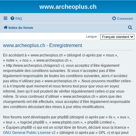
www.archeoplus.ch
FAQ
Connexion
R
Index du forum
e
Langue :
c
www.archeoplus.ch - Enregistrement
h
En accédant à « www.archeoplus.ch » (désigné ci-après par « nous »,
e
« notre », « nos », « www.archeoplus.ch »,
r
« http://www.archeoplus.ch/agora3 »), vous acceptez d’être légalement
responsable des conditions suivantes. Si vous n’acceptez pas d’être
c
légalement responsable de toutes les conditions suivantes, alors n’accédez
h
pas et/ou n’utilisez pas « www.archeoplus.ch ». Nous pouvons modifier celles-
e
ci à n’importe quel moment et nous ferons tout pour que vous en soyez
informé, bien qu’il soit prudent de vérifier régulièrement celles-ci par vous-
r
même. Si vous continuez d’utiliser « www.archeoplus.ch » alors que des
changements ont été effectués, vous acceptez d’être légalement responsable
des conditions découlant des mises à jour et/ou modifications.
Nos forums sont développés par phpBB (désigné ci-après par « ils », « eux »,
« leur », « logiciel phpBB », « www.phpbb.com », « phpBB Limited »,
« Équipes phpBB ») qui est un script libre de forum, déclaré sous la licence «
GNU General Public License v2
» (désigné ci-après par « GPL ») et qui peut