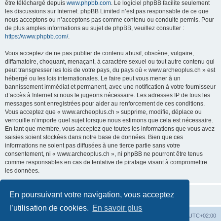
être téléchargé depuis
www.phpbb.com
. Le logiciel phpBB facilite seulement
les discussions sur Internet. phpBB Limited n’est pas responsable de ce que
nous acceptons ou n’acceptons pas comme contenu ou conduite permis. Pour
de plus amples informations au sujet de phpBB, veuillez consulter :
https://www.phpbb.com/
.
Vous acceptez de ne pas publier de contenu abusif, obscène, vulgaire,
diffamatoire, choquant, menaçant, à caractère sexuel ou tout autre contenu qui
peut transgresser les lois de votre pays, du pays où « www.archeoplus.ch » est
hébergé ou les lois internationales. Le faire peut vous mener à un
bannissement immédiat et permanent, avec une notification à votre fournisseur
d’accès à Internet si nous le jugeons nécessaire. Les adresses IP de tous les
messages sont enregistrées pour aider au renforcement de ces conditions.
Vous acceptez que « www.archeoplus.ch » supprime, modifie, déplace ou
verrouille n’importe quel sujet lorsque nous estimons que cela est nécessaire.
En tant que membre, vous acceptez que toutes les informations que vous avez
saisies soient stockées dans notre base de données. Bien que ces
informations ne soient pas diffusées à une tierce partie sans votre
consentement, ni « www.archeoplus.ch », ni phpBB ne pourront être tenus
comme responsables en cas de tentative de piratage visant à compromettre
les données.
En poursuivant votre navigation, vous acceptez
l’utilisation de cookies.
En savoir plus
Index du forum
Heures au format
UTC+02:00