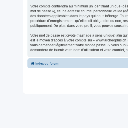
Votre compte contiendra au minimum un identifiant unique (dési
mot de passe »), et une adresse courriel personnelle valide (dé
des données applicables dans le pays qui nous héberge. Toute i
procédure d’enregistrement, qu’elle soit obligatoire ou non, re
publiquement. De plus, dans votre profil, vous pouvez souscrire
Votre mot de passe est crypté (hashage à sens unique) afin qu’i
est le moyen d’accès à votre compte sur « www.archeoplus.ch 
vous demander légitimement votre mot de passe. Si vous oubliez
demandera de fournir votre nom d’utilisateur et votre courriel
Index du forum