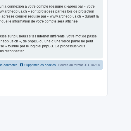
ur la connexion à votre compte (désigné ci-après par « votre
ww.archeoplus.ch » sont protégées par les lois de protection
e adresse courriel requise par « www.archeoplus.ch » durant la
r quelle information de votre compte sera affichée
se sur plusieurs sites Internet différents. Votre mot de passe
heoplus.ch », de phpBB ou une d’une tierce partie ne peut
sse » fournie par le logiciel phpBB. Ce processus vous
ous reconnecter.
s contacter
Supprimer les cookies
Heures au format
UTC+02:00