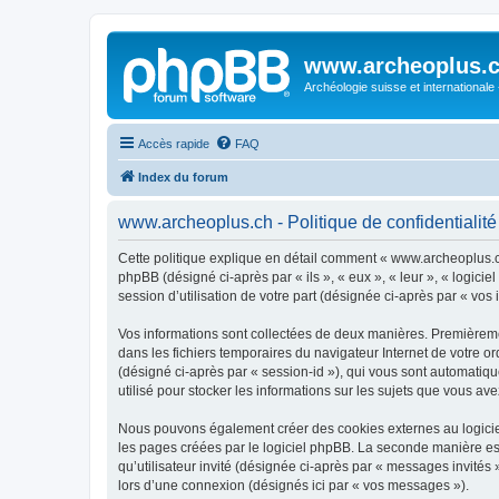
www.archeoplus.
Archéologie suisse et internationale
Accès rapide
FAQ
Index du forum
www.archeoplus.ch - Politique de confidentialité
Cette politique explique en détail comment « www.archeoplus.ch 
phpBB (désigné ci-après par « ils », « eux », « leur », « logic
session d’utilisation de votre part (désignée ci-après par « vos 
Vos informations sont collectées de deux manières. Premièremen
dans les fichiers temporaires du navigateur Internet de votre ord
(désigné ci-après par « session-id »), qui vous sont automatiq
utilisé pour stocker les informations sur les sujets que vous ave
Nous pouvons également créer des cookies externes au logicie
les pages créées par le logiciel phpBB. La seconde manière est 
qu’utilisateur invité (désignée ci-après par « messages invité
lors d’une connexion (désignés ici par « vos messages »).