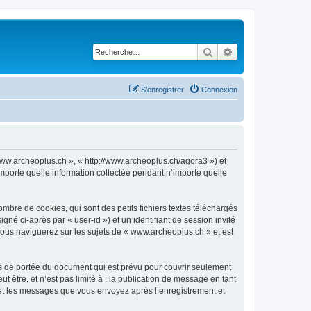
Rechercher
Recherche avancé
S’enregistrer
Connexion
 www.archeoplus.ch », « http://www.archeoplus.ch/agora3 ») et
importe quelle information collectée pendant n’importe quelle
bre de cookies, qui sont des petits fichiers textes téléchargés
gné ci-après par « user-id ») et un identifiant de session invité
vous naviguerez sur les sujets de « www.archeoplus.ch » et est
s de portée du document qui est prévu pour couvrir seulement
être, et n’est pas limité à : la publication de message en tant
) et les messages que vous envoyez après l’enregistrement et