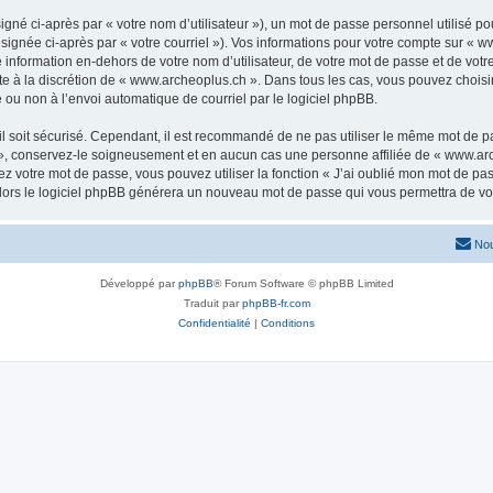
gné ci-après par « votre nom d’utilisateur »), un mot de passe personnel utilisé po
signée ci-après par « votre courriel »). Vos informations pour votre compte sur « w
nformation en-dehors de votre nom d’utilisateur, de votre mot de passe et de votr
ste à la discrétion de « www.archeoplus.ch ». Dans tous les cas, vous pouvez choisi
 ou non à l’envoi automatique de courriel par le logiciel phpBB.
l soit sécurisé. Cependant, il est recommandé de ne pas utiliser le même mot de pas
», conservez-le soigneusement et en aucun cas une personne affiliée de « www.arc
 votre mot de passe, vous pouvez utiliser la fonction « J’ai oublié mon mot de pa
, alors le logiciel phpBB générera un nouveau mot de passe qui vous permettra de v
Nou
Développé par
phpBB
® Forum Software © phpBB Limited
Traduit par
phpBB-fr.com
Confidentialité
|
Conditions