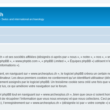
ch
 - Swiss and international archaeology
» et ses sociétés affiliées (désignés ci-après par « nous », « notre », « nos », «
iel phpBB », « www.phpbb.com », « phpBB Limited », « Équipes phpBB ») utilisent n’
informations »).
t, en naviguant sur « www.archeoplus.ch », le logiciel phpBB créera un certain nom
inateur. Les deux premiers cookies ne contiennent qu’un identifiant utilisateur (dési
uement assignés par le logiciel phpBB. Un troisième cookie sera créé une fois que 
z lus, ce qui améliore votre navigation sur le forum.
l phpBB tout en naviguant sur « www.archeoplus.ch », bien que ceux-ci soient hor
de récupérer l’information que vous nous envoyez et que nous collectons. Ceci peut 
s »), l’enregistrement sur « www.archeoplus.ch » (désignée ici par « votre compte »