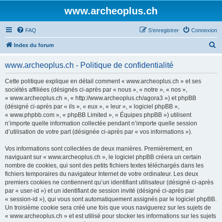
www.archeoplus.ch
FAQ
S’enregistrer
Connexion
R
Index du forum
e
www.archeoplus.ch - Politique de confidentialité
c
h
Cette politique explique en détail comment « www.archeoplus.ch » et ses
sociétés affiliées (désignés ci-après par « nous », « notre », « nos »,
e
« www.archeoplus.ch », « http://www.archeoplus.ch/agora3 ») et phpBB
r
(désigné ci-après par « ils », « eux », « leur », « logiciel phpBB »,
« www.phpbb.com », « phpBB Limited », « Équipes phpBB ») utilisent
c
n’importe quelle information collectée pendant n’importe quelle session
h
d’utilisation de votre part (désignée ci-après par « vos informations »).
e
Vos informations sont collectées de deux manières. Premièrement, en
r
naviguant sur « www.archeoplus.ch », le logiciel phpBB créera un certain
nombre de cookies, qui sont des petits fichiers textes téléchargés dans les
fichiers temporaires du navigateur Internet de votre ordinateur. Les deux
premiers cookies ne contiennent qu’un identifiant utilisateur (désigné ci-après
par « user-id ») et un identifiant de session invité (désigné ci-après par
« session-id »), qui vous sont automatiquement assignés par le logiciel phpBB.
Un troisième cookie sera créé une fois que vous naviguerez sur les sujets de
« www.archeoplus.ch » et est utilisé pour stocker les informations sur les sujets