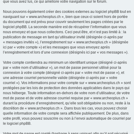
que vous avez lus, ce qui améliore votre navigation sur le forum.
Nous pouvons également créer des cookies externes au logiciel phpBB tout en
naviguant sur « www.archeoplus.ch », bien que ceux-ci soient hors de portée
du document qui est prévu pour couvrir seulement les pages créées par le
logiciel phpBB. La seconde manière est de récupérer l’information que vous
nous envoyez et que nous collectons. Ceci peut être, et n’est pas limité à : la
publication de message en tant qu’utilisateur invité (désignée ci-après par
« messages invités »), l’enregistrement sur « www.archeoplus.ch » (désignée
ici par « votre compte ») et les messages que vous envoyez après
l’enregistrement et lors d’une connexion (désignés ici par « vos messages »).
Votre compte contiendra au minimum un identifiant unique (désigné ci-après
par « votre nom d’utilisateur »), un mot de passe personnel utilisé pour la
connexion à votre compte (désigné ci-après par « votre mot de passe »), et
une adresse courriel personnelle valide (désignée ci-après par « votre
courriel »). Vos informations pour votre compte sur « www.archeoplus.ch » sont
protégées par les lois de protection des données applicables dans le pays qui
nous héberge. Toute information en-dehors de votre nom d’utilisateur, de votre
mot de passe et de votre adresse courriel requise par « www.archeoplus.ch »
durant la procédure d’enregistrement, qu’elle soit obligatoire ou non, reste à la
discrétion de « www.archeoplus.ch ». Dans tous les cas, vous pouvez choisir
quelle information de votre compte sera affichée publiquement. De plus, dans
votre profil, vous pouvez souscrire ou non à l’envoi automatique de courriel par
le logiciel phpBB.
Votre mot de passe est crypté (hashage à sens unique) afin qu’il soit sécurisé.